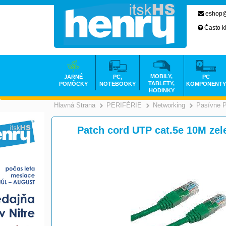
eshop@
Často k
MOBILY,
JARNÉ
PC,
PC
TABLETY,
POMÔCKY
NOTEBOOKY
KOMPONENTY
HODINKY
Hlavná Strana
PERIFÉRIE
Networking
Pasívne 
>
>
Patch cord UTP cat.5e 10M zel