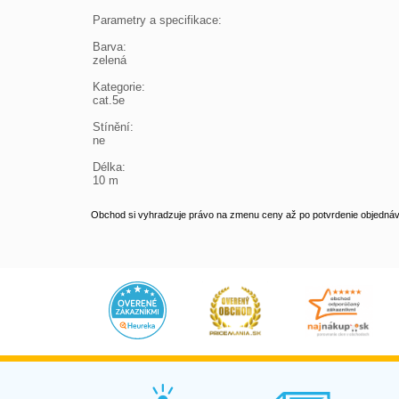
Parametry a specifikace:

Barva:

zelená

Kategorie:

cat.5e

Stínění:

ne

Délka:

10 m
Obchod si vyhradzuje právo na zmenu ceny až po potvrdenie objednávk