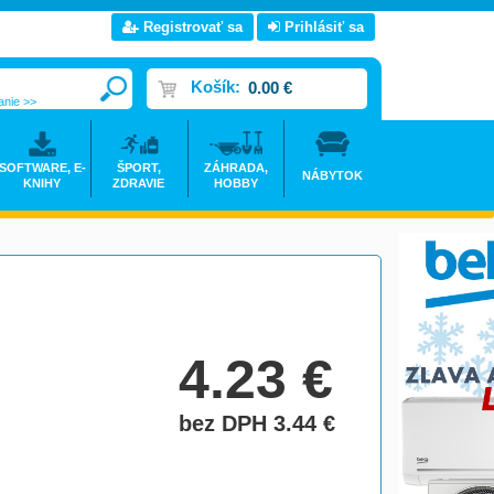
Registrovať sa
Prihlásiť sa
Košík:
0.00 €
anie >>
SOFTWARE, E-
ŠPORT,
ZÁHRADA,
NÁBYTOK
KNIHY
ZDRAVIE
HOBBY
4.23
€
bez DPH 3.44
€
do košíka