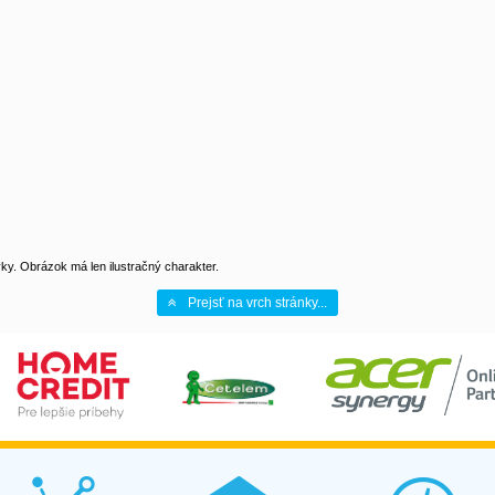
y. Obrázok má len ilustračný charakter.
Prejsť na vrch stránky...