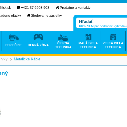
itsk.sk
+421 37 6503 908
Predajne a kontakty
ladené otázky
Sledovanie zásielky
Klikni SEM pre podrobné vyhľadáv
ČIERNA
MALÁ BIELA
VEĽKÁ BIELA
PERIFÉRIE
HERNÁ ZÓNA
TECHNIKA
TECHNIKA
TECHNIKA
Prvky
Metalické Káble
>
>
ený