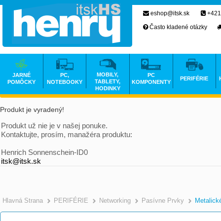
eshop@itsk.sk
+421
Často kladené otázky
MOBILY,
JARNÉ
PC,
PC
PERIFÉRIE
TABLETY,
POMÔCKY
NOTEBOOKY
KOMPONENTY
HODINKY
Produkt je vyradený!
Produkt už nie je v našej ponuke.
Kontaktujte, prosím, manažéra produktu:
Henrich Sonnenschein-ID0
itsk@itsk.sk
Hlavná Strana
PERIFÉRIE
Networking
Pasívne Prvky
Metalick