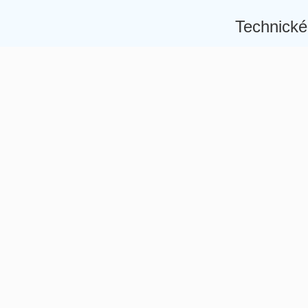
Technické
Â
Â
Â