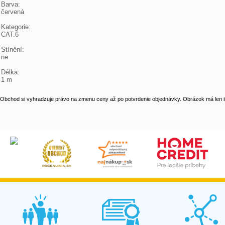
Barva:

červená

Kategorie:

CAT.6

Stínění:

ne

Délka:

1 m
Obchod si vyhradzuje právo na zmenu ceny až po potvrdenie objednávky. Obrázok má len il