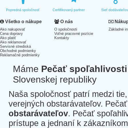
Popredná spoločnosť
Certifikovaný partner
Sieť dodávateľo
Všetko o nákupe
O nás
Nákup 
Ako nakupovať
O spoločnosti
Základné in
Cena dopravy
Voľné pracovné pozície
Ako platiť
Kontakty
Ako reklamovať
Servisné strediská
Obchodné podmienky
Reklamačné podmienky
Máme
Pečať spoľahlivosti
Slovenskej republiky
Naša spoločnosť patrí medzi tie
verejných obstarávateľov. Pečať 
obstarávateľov
. Pečať spoľahli
prístupe a jednaní k zákazníkom a