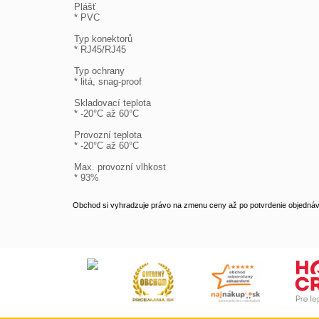
Plášť

* PVC

Typ konektorů

* RJ45/RJ45

Typ ochrany

* litá, snag-proof

Skladovací teplota

* -20°C až 60°C

Provozní teplota

* -20°C až 60°C

Max. provozní vlhkost

* 93%
Obchod si vyhradzuje právo na zmenu ceny až po potvrdenie objednávk