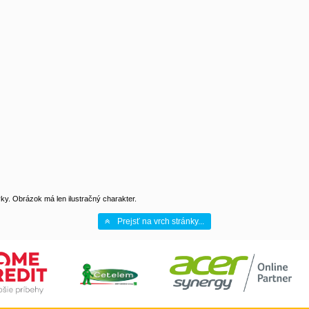
y. Obrázok má len ilustračný charakter.
Prejsť na vrch stránky...