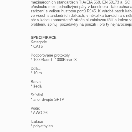
mezinárodních standardech TIA/EIA 568, EN 50173 a ISO 1180
přeslechu mezi jednotlivými páry v konektoru. Tato ochrana 
zařízení s velkou hustotou portů RJ45. K výrobě patch kabel
ve všech standardních délkách, v několika barvách a s někol
pár v kabelu samostatně stíněn aluminiovou fólií a kolem 
problému splňují požadavky na použití i pro ty nejnáročnějš
SPECIFIKACE

Kategorie

* CAT6

Podporované protokoly

* 1000BaseT, 1000BaseTX

Délka

* 10 m

Barva

* šedá

Stínění

* ano, dvojité SFTP

Vodič

* AWG 26

Izolace

* polyethylen
