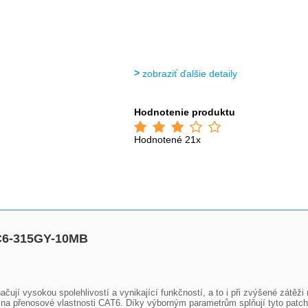
zobraziť ďalšie detaily
Hodnotenie produktu
Hodnotené 21x
C6-315GY-10MB
čují vysokou spolehlivostí a vynikající funkčností, a to i při zvýšené zátěž
a přenosové vlastnosti CAT6. Díky výborným parametrům splňují tyto patch