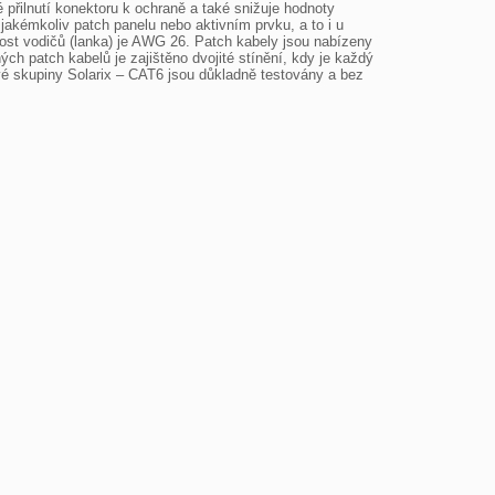
přilnutí konektoru k ochraně a také snižuje hodnoty 
jakémkoliv patch panelu nebo aktivním prvku, a to i u 
kost vodičů (lanka) je AWG 26. Patch kabely jsou nabízeny 
ch patch kabelů je zajištěno dvojité stínění, kdy je každý 
vé skupiny Solarix – CAT6 jsou důkladně testovány a bez 