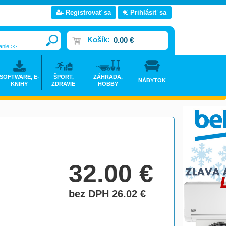
Registrovať sa
Prihlásiť sa
Košík:
0.00 €
anie >>
SOFTWARE, E-
ŠPORT,
ZÁHRADA,
NÁBYTOK
KNIHY
ZDRAVIE
HOBBY
32.00
€
bez DPH 26.02
€
do košíka