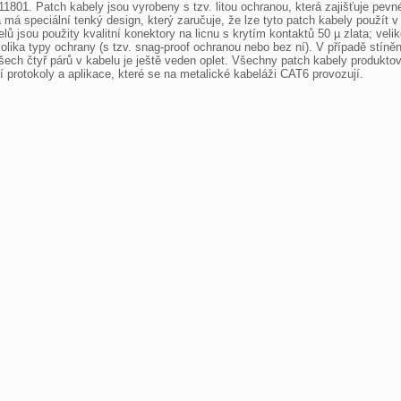
1. Patch kabely jsou vyrobeny s tzv. litou ochranou, která zajišťuje pevné 
má speciální tenký design, který zaručuje, že lze tyto patch kabely použít v 
ů jsou použity kvalitní konektory na licnu s krytím kontaktů 50 µ zlata; veli
ika typy ochrany (s tzv. snag-proof ochranou nebo bez ní). V případě stíněný
všech čtyř párů v kabelu je ještě veden oplet. Všechny patch kabely produkto
í protokoly a aplikace, které se na metalické kabeláži CAT6 provozují.
