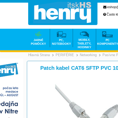
eshop@
Často k
MOBILY,
JARNÉ
PC,
PC
TABLETY,
POMÔCKY
NOTEBOOKY
KOMPONENTY
HODINKY
Hlavná Strana
PERIFÉRIE
Networking
Pasívne 
>
>
Patch kabel CAT6 SFTP PVC 