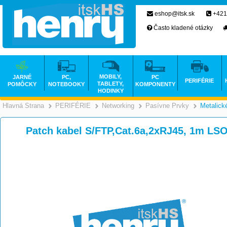
eshop@itsk.sk
+421
Často kladené otázky
MOBILY,
JARNÉ
PC,
PC
PERIFÉRIE
TABLETY,
POMÔCKY
NOTEBOOKY
KOMPONENTY
HODINKY
Hlavná Strana
PERIFÉRIE
Networking
Pasívne Prvky
Metalick
>
>
>
Patch kabel S/FTP,Cat.6a,2xRJ45, 1m LS