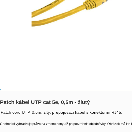
Patch kábel UTP cat 5e, 0,5m - žlutý
Patch cord UTP, 0,5m, žltý, prepojovací kábel s konektormi RJ45.
Obchod si vyhradzuje právo na zmenu ceny až po potvrdenie objednávky. Obrázok má len il