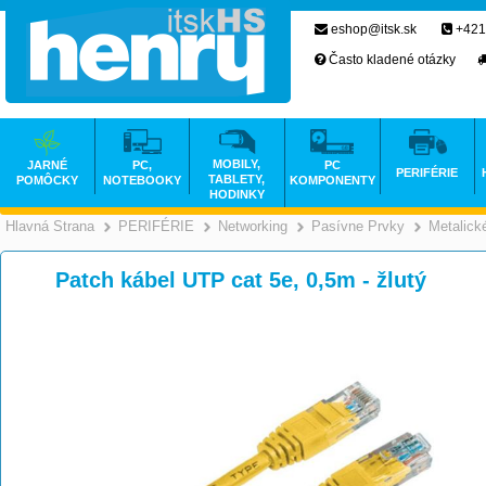
eshop@itsk.sk
+421
Často kladené otázky
MOBILY,
JARNÉ
PC,
PC
PERIFÉRIE
TABLETY,
POMÔCKY
NOTEBOOKY
KOMPONENTY
HODINKY
Hlavná Strana
PERIFÉRIE
Networking
Pasívne Prvky
Metalick
>
>
>
Patch kábel UTP cat 5e, 0,5m - žlutý