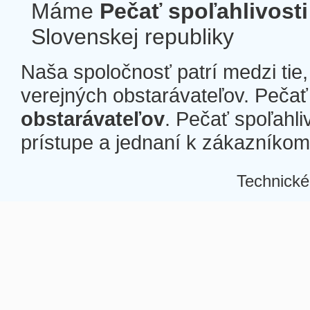
Máme
Pečať spoľahlivosti
Slovenskej republiky
Naša spoločnosť patrí medzi tie
verejných obstarávateľov. Pečať 
obstarávateľov
. Pečať spoľahli
prístupe a jednaní k zákazníkom a
Technické
Â
Â
Â