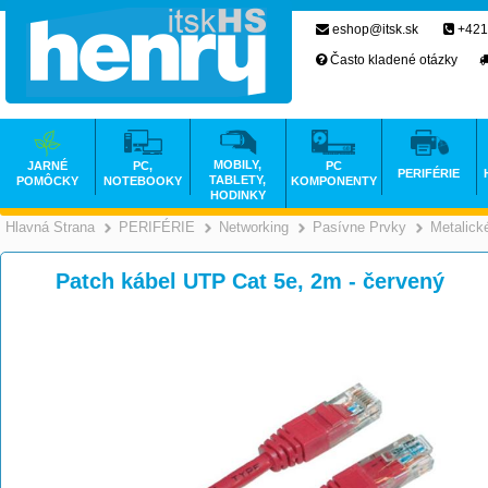
eshop@itsk.sk
+421
Často kladené otázky
MOBILY,
JARNÉ
PC,
PC
PERIFÉRIE
TABLETY,
POMÔCKY
NOTEBOOKY
KOMPONENTY
HODINKY
Hlavná Strana
PERIFÉRIE
Networking
Pasívne Prvky
Metalick
>
>
>
Patch kábel UTP Cat 5e, 2m - červený