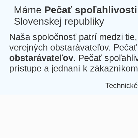
Máme
Pečať spoľahlivosti
Slovenskej republiky
Naša spoločnosť patrí medzi tie
verejných obstarávateľov. Pečať 
obstarávateľov
. Pečať spoľahli
prístupe a jednaní k zákazníkom a
Technické
Â
Â
Â