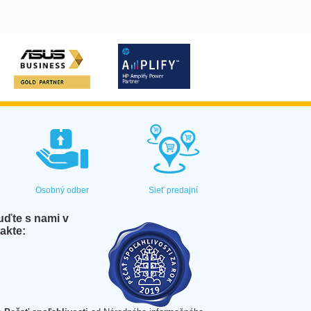
Osobný odber
Sieť predajní
ďte s nami v
akte: