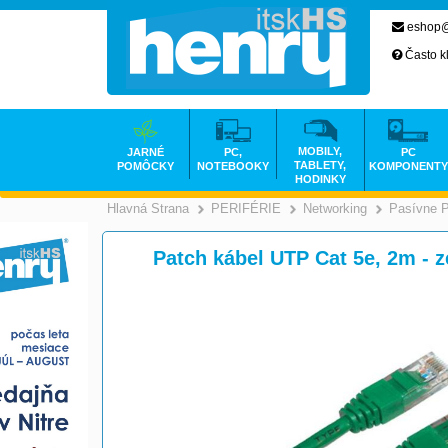
eshop@
Často k
MOBILY,
JARNÉ
PC,
PC
TABLETY,
POMÔCKY
NOTEBOOKY
KOMPONENTY
HODINKY
Hlavná Strana
PERIFÉRIE
Networking
Pasívne 
>
>
Patch kábel UTP Cat 5e, 2m - z