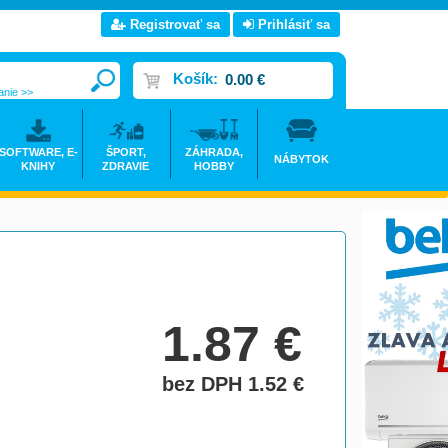
Registrovať sa
Prihlásiť sa
Košík:
0.00 €
anie >>
SOFTWARE, E-
ŠPORT,
ZÁHRADA,
NÁBYTOK
KNIHY
ZDRAVIE
HOBBY
1.87
€
bez DPH 1.52
€
do košíka