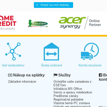
Prejsť na vrch stránky...
Sieť dodávateľov
Široký sortiment
Rýchle doručenie
Nákup na splátky
Služby
Bu
kont
Základné informácie
Ochráňte vaše zariadenia s
ESETom
Inštalácia MS Office
Servis a opravy notebookov
Predĺženie záruky
Registračné pokladne
Vlastná herná PC zostava
Výhody pre registrovaných