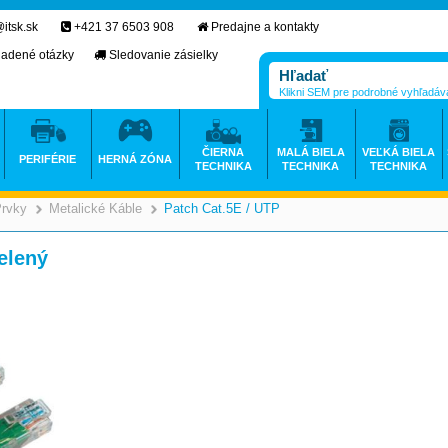
itsk.sk
+421 37 6503 908
Predajne a kontakty
ladené otázky
Sledovanie zásielky
Klikni SEM pre podrobné vyhľadáv
ČIERNA
MALÁ BIELA
VEĽKÁ BIELA
PERIFÉRIE
HERNÁ ZÓNA
TECHNIKA
TECHNIKA
TECHNIKA
Prvky
Metalické Káble
Patch Cat.5E / UTP
>
>
>
elený