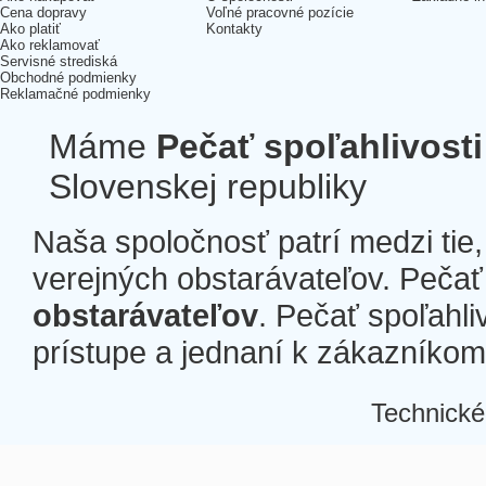
Cena dopravy
Voľné pracovné pozície
Ako platiť
Kontakty
Ako reklamovať
Servisné strediská
Obchodné podmienky
Reklamačné podmienky
Máme
Pečať spoľahlivosti
Slovenskej republiky
Naša spoločnosť patrí medzi tie
verejných obstarávateľov. Pečať 
obstarávateľov
. Pečať spoľahli
prístupe a jednaní k zákazníkom a
Technické
Â
Â
Â