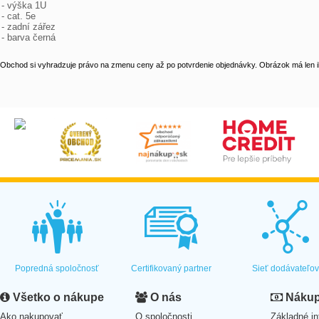
- výška 1U

- cat. 5e

- zadní zářez

- barva černá
Obchod si vyhradzuje právo na zmenu ceny až po potvrdenie objednávky. Obrázok má len il
Popredná spoločnosť
Certifikovaný partner
Sieť dodávateľo
Všetko o nákupe
O nás
Nákup 
Ako nakupovať
O spoločnosti
Základné in