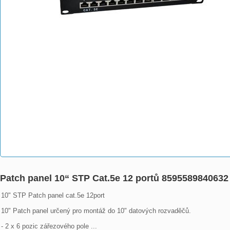
Patch panel 10“ STP Cat.5e 12 portů 8595589840632
10" STP Patch panel cat.5e 12port 

10" Patch panel určený pro montáž do 10" datových rozvaděčů.

- 2 x 6 pozic zářezového pole ...
