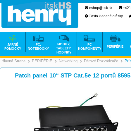
eshop@itsk.sk
+421
Často kladené otázky
MOBILY,
JARNÉ
PC,
PC
PERIFÉRIE
TABLETY,
POMÔCKY
NOTEBOOKY
KOMPONENTY
HODINKY
Hlavná Strana
PERIFÉRIE
Networking
Dátové Rozvádzače
Prí
>
>
>
Patch panel 10“ STP Cat.5e 12 portů 859