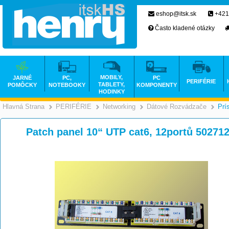
eshop@itsk.sk
+421
Často kladené otázky
MOBILY,
JARNÉ
PC,
PC
PERIFÉRIE
TABLETY,
POMÔCKY
NOTEBOOKY
KOMPONENTY
HODINKY
Hlavná Strana
PERIFÉRIE
Networking
Dátové Rozvádzače
Prí
>
>
>
Patch panel 10“ UTP cat6, 12portů 50271