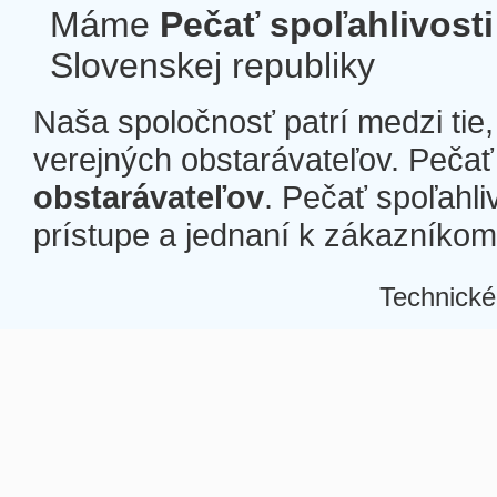
Máme
Pečať spoľahlivosti
Slovenskej republiky
Naša spoločnosť patrí medzi tie
verejných obstarávateľov. Pečať 
obstarávateľov
. Pečať spoľahli
prístupe a jednaní k zákazníkom a
Technické
Â
Â
Â