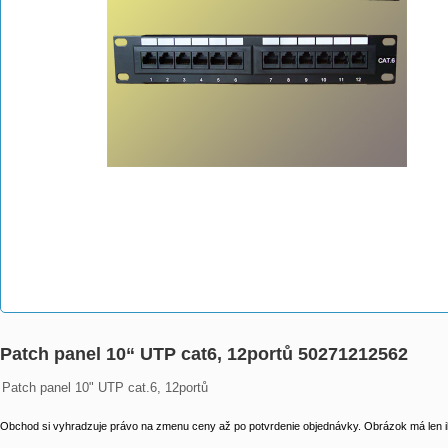
Patch panel 10“ UTP cat6, 12portů 50271212562
Patch panel 10" UTP cat.6, 12portů
Obchod si vyhradzuje právo na zmenu ceny až po potvrdenie objednávky. Obrázok má len il