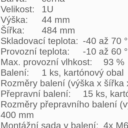
Velikost:	1U

Výška:	44 mm

Šířka:	484 mm

Skladovací teplota:	-40 až 70 °C

Provozní teplota:	-10 až 60 °C

Max. provozní vlhkost:	93 %

Balení:	1 ks, kartónový obal

Rozměry balení (výška x šířka x hloubka):	76 m
Přepravní balení:	15 ks, kartónový box

Rozměry přepravního balení (výška x šířka
400 mm

Montážní sada v balení:	4x M