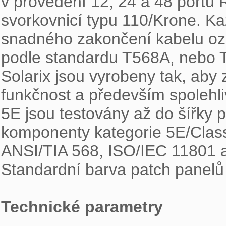
v provedení 12, 24 a 48 portů 
svorkovnicí typu 110/Krone. Kaž
snadného zakončení kabelu ozn
podle standardu T568A, nebo T
Solarix jsou vyrobeny tak, aby z
funkčnost a především spolehliv
5E jsou testovány až do šířky
komponenty kategorie 5E/Clas
ANSI/TIA 568, ISO/IEC 11801 a
Standardní barva patch panelů j
Technické parametry