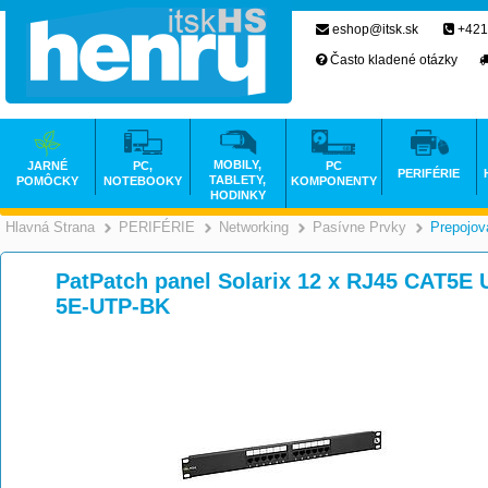
eshop@itsk.sk
+421
Často kladené otázky
MOBILY,
JARNÉ
PC,
PC
PERIFÉRIE
TABLETY,
POMÔCKY
NOTEBOOKY
KOMPONENTY
HODINKY
Hlavná Strana
PERIFÉRIE
Networking
Pasívne Prvky
Prepojov
>
>
>
PatPatch panel Solarix 12 x RJ45 CAT5E 
5E-UTP-BK