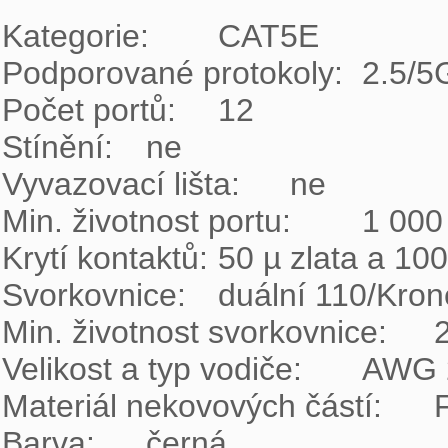
Kategorie:	CAT5E

Podporované protokoly:	2.5/5GBASE-T a nižší

Počet portů:	12

Stínění:	ne

Vyvazovací lišta:	ne

Min. životnost portu:	1 000 zapojení/odpojení

Krytí kontaktů:	50 µ zlata a 100 µ niklu

Svorkovnice:	duální 110/Krone 8p8c

Min. životnost svorkovnice:	200 zařezání

Velikost a typ vodiče:	AWG 26 - 22, drát

Materiál nekovových částí:	FR plast podle UL94-0

Barva:	černá
