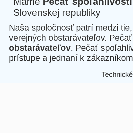
Máme
Pečať spoľahlivosti
Slovenskej republiky
Naša spoločnosť patrí medzi tie
verejných obstarávateľov. Pečať 
obstarávateľov
. Pečať spoľahli
prístupe a jednaní k zákazníkom a
Technické
Â
Â
Â