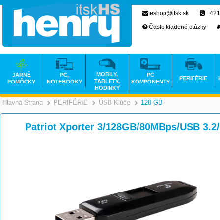
eshop@itsk.sk
+421
Často kladené otázky
MOBILY,
JARNÉ
PC,
PC
PERIFÉRIE
TABLETY,
POMÔCKY
NOTEBOOKY
KOMPONENTY
HODINKY
Hlavná Strana
PERIFÉRIE
USB Klúče
128 GB
>
>
>
Patriot Xporter 3/128GB/80MBps/USB 3