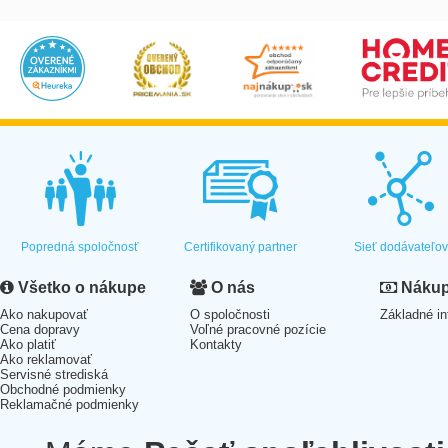
Popredná spoločnosť
Certifikovaný partner
Sieť dodávateľo
Všetko o nákupe
O nás
Nákup 
Ako nakupovať
O spoločnosti
Základné in
Cena dopravy
Voľné pracovné pozície
Ako platiť
Kontakty
Ako reklamovať
Servisné strediská
Obchodné podmienky
Reklamačné podmienky