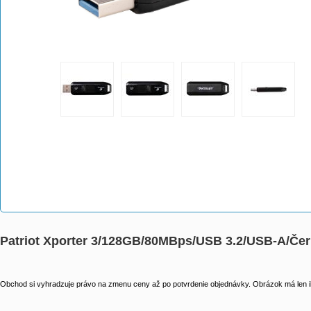
Patriot Xporter 3/128GB/80MBps/USB 3.2/USB-A/Č
Obchod si vyhradzuje právo na zmenu ceny až po potvrdenie objednávky. Obrázok má len il