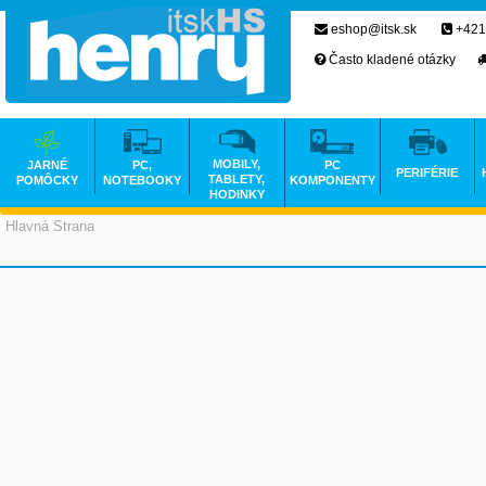
eshop@itsk.sk
+421
Často kladené otázky
MOBILY,
JARNÉ
PC,
PC
PERIFÉRIE
TABLETY,
POMÔCKY
NOTEBOOKY
KOMPONENTY
HODINKY
Hlavná Strana