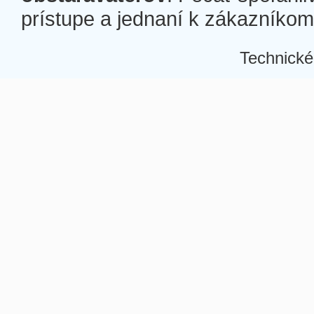
prístupe a jednaní k zákazníkom a
Technické
Â
Â
Â