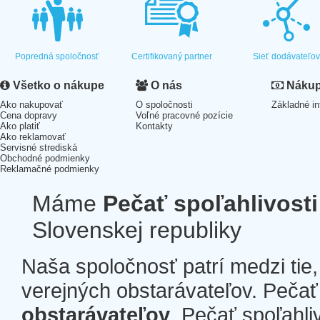
Popredná spoločnosť
Certifikovaný partner
Sieť dodávateľo
Všetko o nákupe
O nás
Nákup 
Ako nakupovať
O spoločnosti
Základné in
Cena dopravy
Voľné pracovné pozície
Ako platiť
Kontakty
Ako reklamovať
Servisné strediská
Obchodné podmienky
Reklamačné podmienky
Máme
Pečať spoľahlivosti
Slovenskej republiky
Naša spoločnosť patrí medzi tie
verejných obstarávateľov. Pečať 
obstarávateľov
. Pečať spoľahli