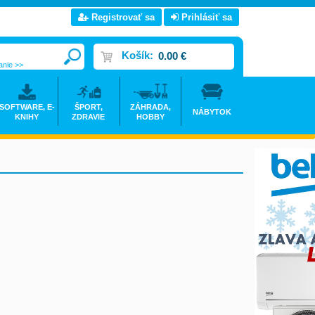
Registrovať sa
Prihlásiť sa
Košík:
0.00 €
anie >>
SOFTWARE, E-
ŠPORT,
ZÁHRADA,
NÁBYTOK
KNIHY
ZDRAVIE
HOBBY