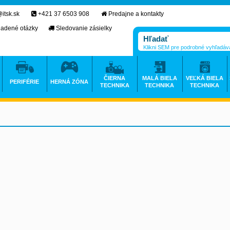
itsk.sk
+421 37 6503 908
Predajne a kontakty
ladené otázky
Sledovanie zásielky
Klikni SEM pre podrobné vyhľadáv
ČIERNA
MALÁ BIELA
VEĽKÁ BIELA
PERIFÉRIE
HERNÁ ZÓNA
TECHNIKA
TECHNIKA
TECHNIKA