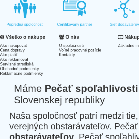
Popredná spoločnosť
Certifikovaný partner
Sieť dodávateľo
Všetko o nákupe
O nás
Nákup 
Ako nakupovať
O spoločnosti
Základné in
Cena dopravy
Voľné pracovné pozície
Ako platiť
Kontakty
Ako reklamovať
Servisné strediská
Obchodné podmienky
Reklamačné podmienky
Máme
Pečať spoľahlivosti
Slovenskej republiky
Naša spoločnosť patrí medzi tie
verejných obstarávateľov. Pečať 
obstarávateľov
. Pečať spoľahli