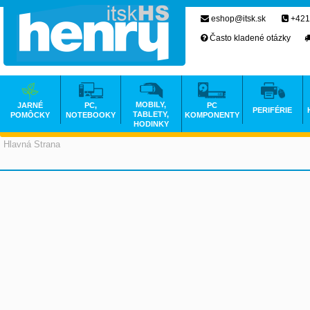
eshop@itsk.sk
+421
Často kladené otázky
MOBILY,
JARNÉ
PC,
PC
PERIFÉRIE
TABLETY,
POMÔCKY
NOTEBOOKY
KOMPONENTY
HODINKY
Hlavná Strana