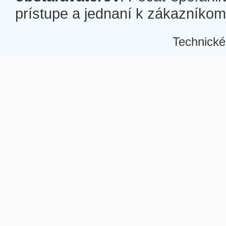
prístupe a jednaní k zákazníkom a
Technické
Â
Â
Â