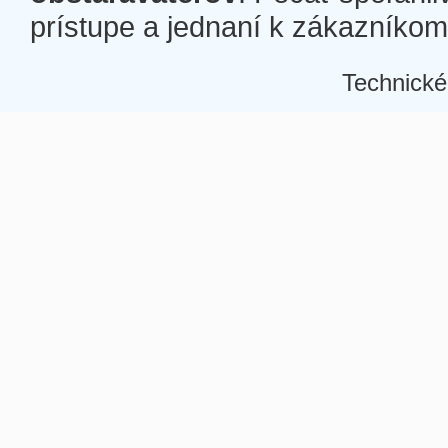
prístupe a jednaní k zákazníkom a
Technické
Â
Â
Â