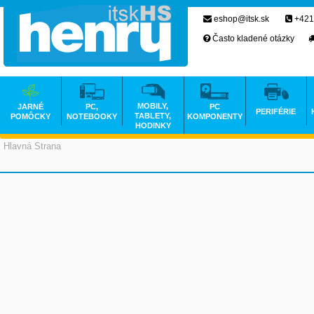
eshop@itsk.sk
+421
Často kladené otázky
MOBILY,
JARNÉ
PC,
PC
PERIFÉRIE
TABLETY,
POMÔCKY
NOTEBOOKY
KOMPONENTY
HODINKY
Hlavná Strana