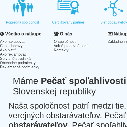
Popredná spoločnosť
Certifikovaný partner
Sieť dodávateľo
Všetko o nákupe
O nás
Nákup 
Ako nakupovať
O spoločnosti
Základné in
Cena dopravy
Voľné pracovné pozície
Ako platiť
Kontakty
Ako reklamovať
Servisné strediská
Obchodné podmienky
Reklamačné podmienky
Máme
Pečať spoľahlivosti
Slovenskej republiky
Naša spoločnosť patrí medzi tie
verejných obstarávateľov. Pečať 
obstarávateľov
. Pečať spoľahli