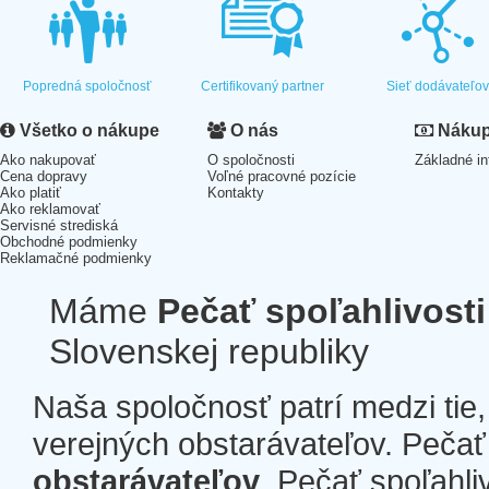
Popredná spoločnosť
Certifikovaný partner
Sieť dodávateľo
Všetko o nákupe
O nás
Nákup 
Ako nakupovať
O spoločnosti
Základné in
Cena dopravy
Voľné pracovné pozície
Ako platiť
Kontakty
Ako reklamovať
Servisné strediská
Obchodné podmienky
Reklamačné podmienky
Máme
Pečať spoľahlivosti
Slovenskej republiky
Naša spoločnosť patrí medzi tie
verejných obstarávateľov. Pečať 
obstarávateľov
. Pečať spoľahli