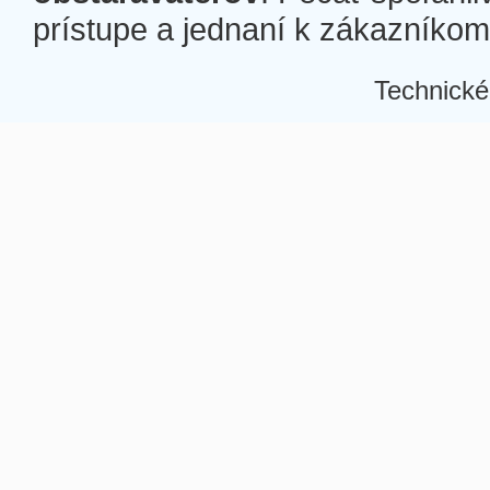
prístupe a jednaní k zákazníkom a
Technické
Â
Â
Â