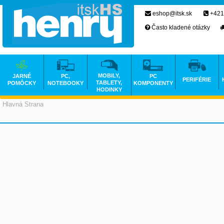
eshop@itsk.sk
+421
Často kladené otázky
MOBILY,
JARNÉ
PC,
PC
PERIFÉRIE
TABLETY,
POMÔCKY
NOTEBOOKY
KOMPONENTY
HODINKY
Hlavná Strana