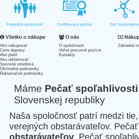
Popredná spoločnosť
Certifikovaný partner
Sieť dodávateľo
Všetko o nákupe
O nás
Nákup 
Ako nakupovať
O spoločnosti
Základné in
Cena dopravy
Voľné pracovné pozície
Ako platiť
Kontakty
Ako reklamovať
Servisné strediská
Obchodné podmienky
Reklamačné podmienky
Máme
Pečať spoľahlivosti
Slovenskej republiky
Naša spoločnosť patrí medzi tie
verejných obstarávateľov. Pečať 
obstarávateľov
. Pečať spoľahli