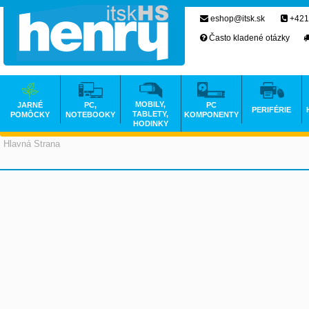
eshop@itsk.sk
+421
Často kladené otázky
MOBILY,
JARNÉ
PC,
PC
PERIFÉRIE
TABLETY,
POMÔCKY
NOTEBOOKY
KOMPONENTY
HODINKY
Hlavná Strana