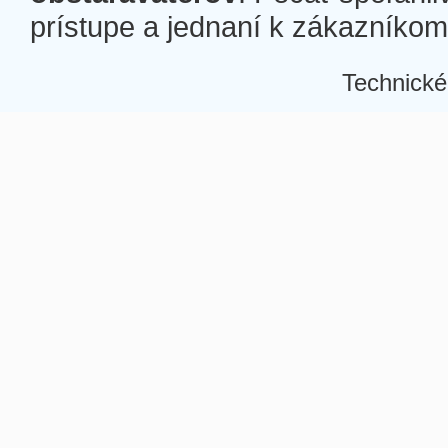
prístupe a jednaní k zákazníkom a
Technické
Â
Â
Â