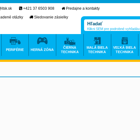
itsk.sk
+421 37 6503 908
Predajne a kontakty
ladené otázky
Sledovanie zásielky
Klikni SEM pre podrobné vyhľadáv
ČIERNA
MALÁ BIELA
VEĽKÁ BIELA
PERIFÉRIE
HERNÁ ZÓNA
TECHNIKA
TECHNIKA
TECHNIKA