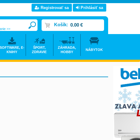
Registrovať sa
Prihlásiť sa
Košík:
0.00 €
anie >>
SOFTWARE, E-
ŠPORT,
ZÁHRADA,
NÁBYTOK
KNIHY
ZDRAVIE
HOBBY