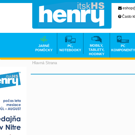
eshop@
Často k
MOBILY,
JARNÉ
PC,
PC
TABLETY,
POMÔCKY
NOTEBOOKY
KOMPONENTY
HODINKY
Hlavná Strana