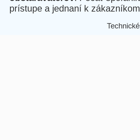
prístupe a jednaní k zákazníkom a
Technické
Â
Â
Â