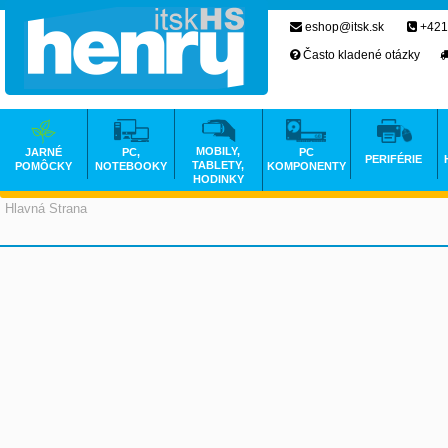
eshop@itsk.sk
+421
Často kladené otázky
MOBILY,
JARNÉ
PC,
PC
PERIFÉRIE
TABLETY,
POMÔCKY
NOTEBOOKY
KOMPONENTY
HODINKY
Hlavná Strana