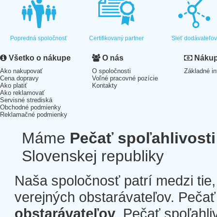
Popredná spoločnosť
Certifikovaný partner
Sieť dodávateľo
Všetko o nákupe
O nás
Nákup 
Ako nakupovať
O spoločnosti
Základné in
Cena dopravy
Voľné pracovné pozície
Ako platiť
Kontakty
Ako reklamovať
Servisné strediská
Obchodné podmienky
Reklamačné podmienky
Máme
Pečať spoľahlivosti
Slovenskej republiky
Naša spoločnosť patrí medzi tie
verejných obstarávateľov. Pečať 
obstarávateľov
. Pečať spoľahli