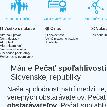
Popredná spoločnosť
Certifikovaný partner
Sieť dodávateľo
Všetko o nákupe
O nás
Nákup 
Ako nakupovať
O spoločnosti
Základné in
Cena dopravy
Voľné pracovné pozície
Ako platiť
Kontakty
Ako reklamovať
Servisné strediská
Obchodné podmienky
Reklamačné podmienky
Máme
Pečať spoľahlivosti
Slovenskej republiky
Naša spoločnosť patrí medzi tie
verejných obstarávateľov. Pečať 
obstarávateľov
. Pečať spoľahli