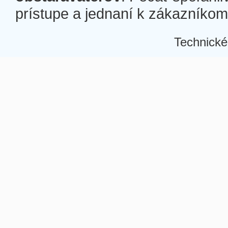
prístupe a jednaní k zákazníkom a
Technické
Â
Â
Â