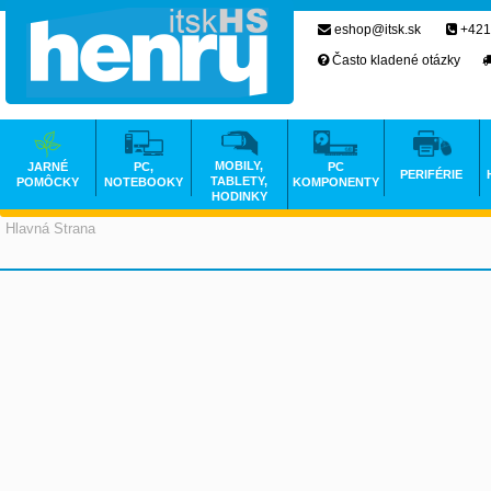
eshop@itsk.sk
+421
Často kladené otázky
MOBILY,
JARNÉ
PC,
PC
PERIFÉRIE
TABLETY,
POMÔCKY
NOTEBOOKY
KOMPONENTY
HODINKY
Hlavná Strana