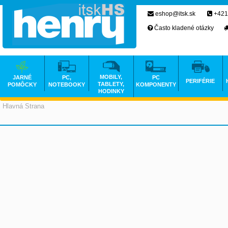
eshop@itsk.sk
+421
Často kladené otázky
MOBILY,
JARNÉ
PC,
PC
PERIFÉRIE
TABLETY,
POMÔCKY
NOTEBOOKY
KOMPONENTY
HODINKY
Hlavná Strana