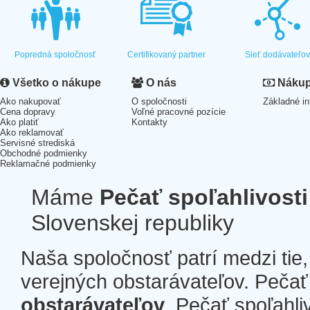
Popredná spoločnosť
Certifikovaný partner
Sieť dodávateľo
Všetko o nákupe
O nás
Nákup 
Ako nakupovať
O spoločnosti
Základné in
Cena dopravy
Voľné pracovné pozície
Ako platiť
Kontakty
Ako reklamovať
Servisné strediská
Obchodné podmienky
Reklamačné podmienky
Máme
Pečať spoľahlivosti
Slovenskej republiky
Naša spoločnosť patrí medzi tie
verejných obstarávateľov. Pečať 
obstarávateľov
. Pečať spoľahli