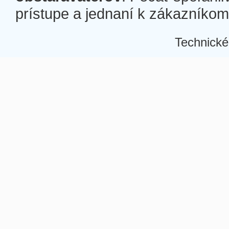
prístupe a jednaní k zákazníkom a
Technické
Â
Â
Â