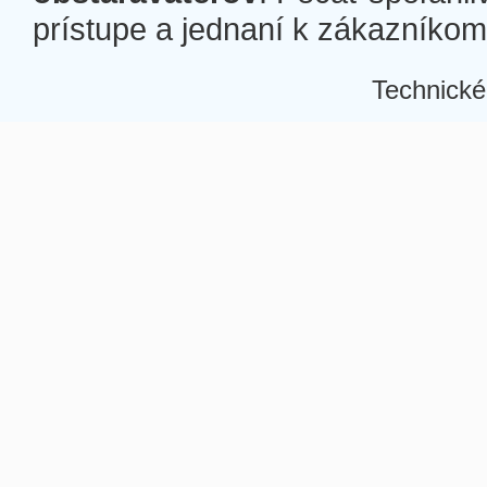
prístupe a jednaní k zákazníkom a
Technické
Â
Â
Â