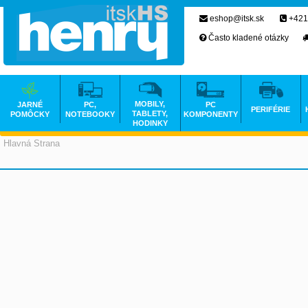
eshop@itsk.sk
+421
Často kladené otázky
MOBILY,
JARNÉ
PC,
PC
PERIFÉRIE
TABLETY,
POMÔCKY
NOTEBOOKY
KOMPONENTY
HODINKY
Hlavná Strana