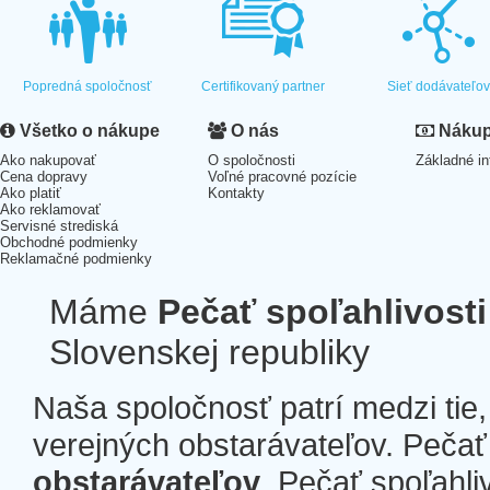
Popredná spoločnosť
Certifikovaný partner
Sieť dodávateľo
Všetko o nákupe
O nás
Nákup 
Ako nakupovať
O spoločnosti
Základné in
Cena dopravy
Voľné pracovné pozície
Ako platiť
Kontakty
Ako reklamovať
Servisné strediská
Obchodné podmienky
Reklamačné podmienky
Máme
Pečať spoľahlivosti
Slovenskej republiky
Naša spoločnosť patrí medzi tie
verejných obstarávateľov. Pečať 
obstarávateľov
. Pečať spoľahli