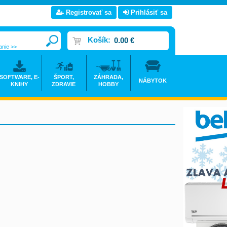
Registrovať sa
Prihlásiť sa
Košík:
0.00 €
anie >>
SOFTWARE, E-
ŠPORT,
ZÁHRADA,
NÁBYTOK
KNIHY
ZDRAVIE
HOBBY