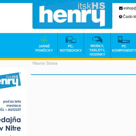
eshop@
Často k
MOBILY,
JARNÉ
PC,
PC
TABLETY,
POMÔCKY
NOTEBOOKY
KOMPONENTY
HODINKY
Hlavná Strana