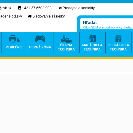
itsk.sk
+421 37 6503 908
Predajne a kontakty
ladené otázky
Sledovanie zásielky
Klikni SEM pre podrobné vyhľadáv
ČIERNA
MALÁ BIELA
VEĽKÁ BIELA
PERIFÉRIE
HERNÁ ZÓNA
TECHNIKA
TECHNIKA
TECHNIKA