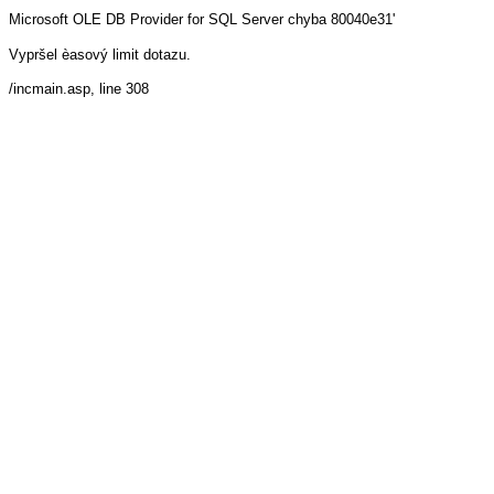
Microsoft OLE DB Provider for SQL Server
chyba 80040e31'
Vypršel èasový limit dotazu.
/incmain.asp
, line 308