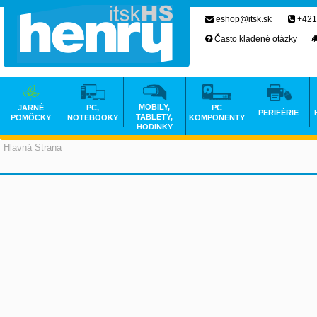
eshop@itsk.sk
+421
Často kladené otázky
MOBILY,
JARNÉ
PC,
PC
PERIFÉRIE
TABLETY,
POMÔCKY
NOTEBOOKY
KOMPONENTY
HODINKY
Hlavná Strana