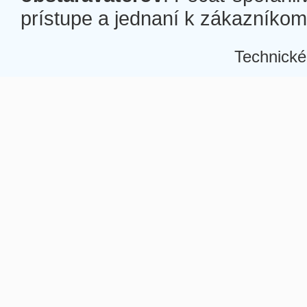
prístupe a jednaní k zákazníkom a
Technické
Â
Â
Â