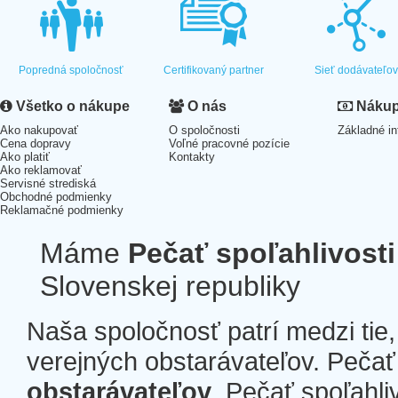
Popredná spoločnosť
Certifikovaný partner
Sieť dodávateľo
Všetko o nákupe
O nás
Nákup 
Ako nakupovať
O spoločnosti
Základné in
Cena dopravy
Voľné pracovné pozície
Ako platiť
Kontakty
Ako reklamovať
Servisné strediská
Obchodné podmienky
Reklamačné podmienky
Máme
Pečať spoľahlivosti
Slovenskej republiky
Naša spoločnosť patrí medzi tie
verejných obstarávateľov. Pečať 
obstarávateľov
. Pečať spoľahli