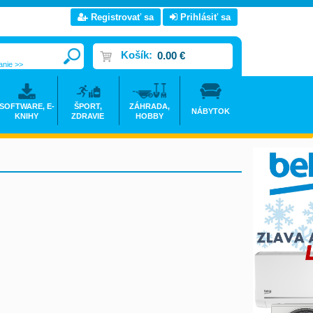
Registrovať sa
Prihlásiť sa
Košík:
0.00 €
anie >>
SOFTWARE, E-
ŠPORT,
ZÁHRADA,
NÁBYTOK
KNIHY
ZDRAVIE
HOBBY