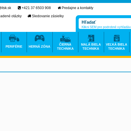
itsk.sk
+421 37 6503 908
Predajne a kontakty
ladené otázky
Sledovanie zásielky
Klikni SEM pre podrobné vyhľadáv
ČIERNA
MALÁ BIELA
VEĽKÁ BIELA
PERIFÉRIE
HERNÁ ZÓNA
TECHNIKA
TECHNIKA
TECHNIKA