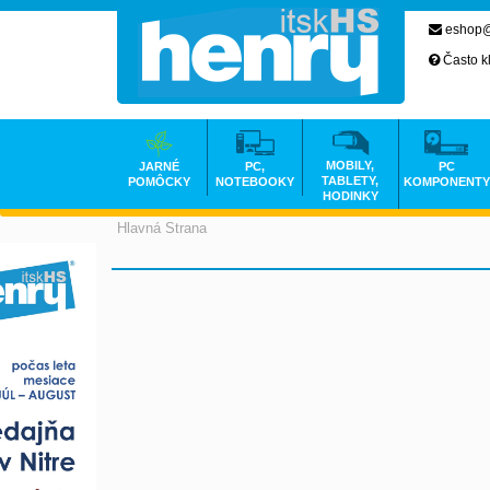
eshop@
Často k
MOBILY,
JARNÉ
PC,
PC
TABLETY,
POMÔCKY
NOTEBOOKY
KOMPONENTY
HODINKY
Hlavná Strana