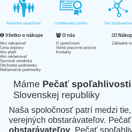
Popredná spoločnosť
Certifikovaný partner
Sieť dodávateľo
Všetko o nákupe
O nás
Nákup 
Ako nakupovať
O spoločnosti
Základné in
Cena dopravy
Voľné pracovné pozície
Ako platiť
Kontakty
Ako reklamovať
Servisné strediská
Obchodné podmienky
Reklamačné podmienky
Máme
Pečať spoľahlivosti
Slovenskej republiky
Naša spoločnosť patrí medzi tie
verejných obstarávateľov. Pečať 
obstarávateľov
. Pečať spoľahli