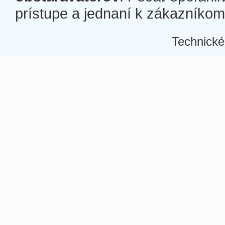
prístupe a jednaní k zákazníkom a
Technické
Â
Â
Â