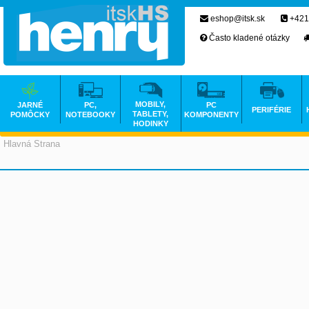
eshop@itsk.sk
+421
Často kladené otázky
MOBILY,
JARNÉ
PC,
PC
PERIFÉRIE
TABLETY,
POMÔCKY
NOTEBOOKY
KOMPONENTY
HODINKY
Hlavná Strana