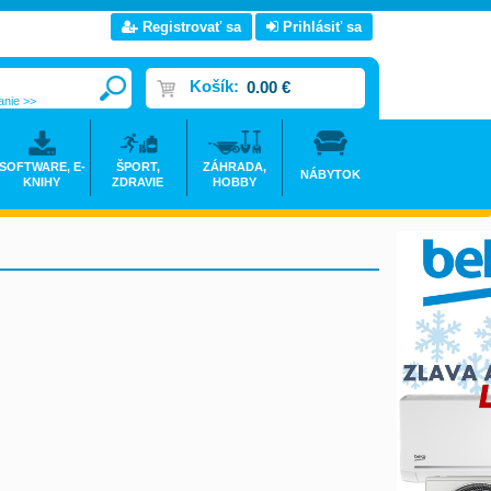
Registrovať sa
Prihlásiť sa
Košík:
0.00 €
anie >>
SOFTWARE, E-
ŠPORT,
ZÁHRADA,
NÁBYTOK
KNIHY
ZDRAVIE
HOBBY