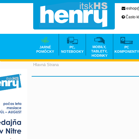
eshop@
Často k
MOBILY,
JARNÉ
PC,
PC
TABLETY,
POMÔCKY
NOTEBOOKY
KOMPONENTY
HODINKY
Hlavná Strana