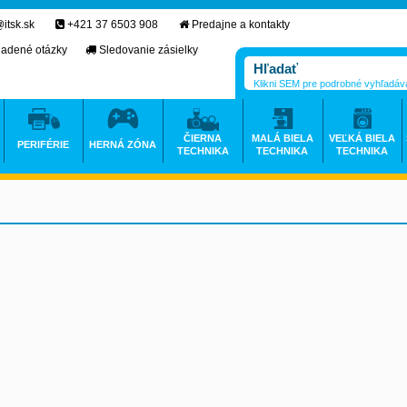
itsk.sk
+421 37 6503 908
Predajne a kontakty
ladené otázky
Sledovanie zásielky
Klikni SEM pre podrobné vyhľadáv
ČIERNA
MALÁ BIELA
VEĽKÁ BIELA
PERIFÉRIE
HERNÁ ZÓNA
TECHNIKA
TECHNIKA
TECHNIKA