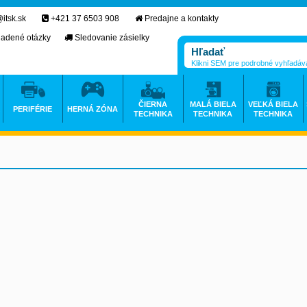
itsk.sk
+421 37 6503 908
Predajne a kontakty
ladené otázky
Sledovanie zásielky
Klikni SEM pre podrobné vyhľadáv
ČIERNA
MALÁ BIELA
VEĽKÁ BIELA
PERIFÉRIE
HERNÁ ZÓNA
TECHNIKA
TECHNIKA
TECHNIKA