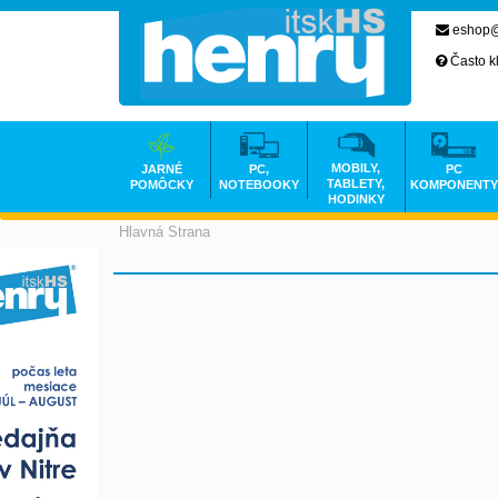
eshop@
Často k
MOBILY,
JARNÉ
PC,
PC
TABLETY,
POMÔCKY
NOTEBOOKY
KOMPONENTY
HODINKY
Hlavná Strana