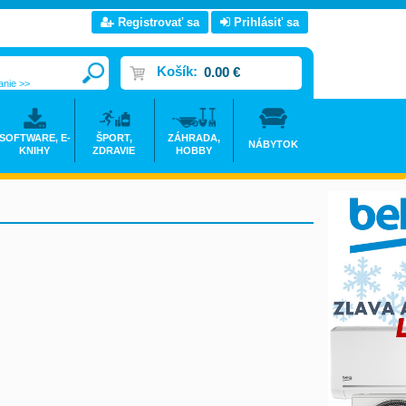
Registrovať sa
Prihlásiť sa
Košík:
0.00 €
anie >>
SOFTWARE, E-
ŠPORT,
ZÁHRADA,
NÁBYTOK
KNIHY
ZDRAVIE
HOBBY