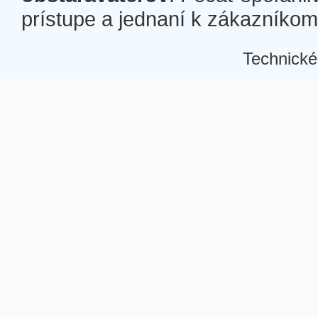
prístupe a jednaní k zákazníkom a
Technické
Â
Â
Â