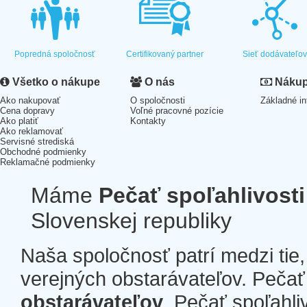
Popredná spoločnosť
Certifikovaný partner
Sieť dodávateľo
Všetko o nákupe
O nás
Nákup 
Ako nakupovať
O spoločnosti
Základné in
Cena dopravy
Voľné pracovné pozície
Ako platiť
Kontakty
Ako reklamovať
Servisné strediská
Obchodné podmienky
Reklamačné podmienky
Máme
Pečať spoľahlivosti
Slovenskej republiky
Naša spoločnosť patrí medzi tie
verejných obstarávateľov. Pečať 
obstarávateľov
. Pečať spoľahli