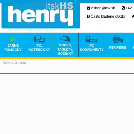
eshop@itsk.sk
+421
Často kladené otázky
MOBILY,
JARNÉ
PC,
PC
PERIFÉRIE
TABLETY,
POMÔCKY
NOTEBOOKY
KOMPONENTY
HODINKY
Hlavná Strana