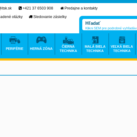
itsk.sk
+421 37 6503 908
Predajne a kontakty
ladené otázky
Sledovanie zásielky
Klikni SEM pre podrobné vyhľadáv
ČIERNA
MALÁ BIELA
VEĽKÁ BIELA
PERIFÉRIE
HERNÁ ZÓNA
TECHNIKA
TECHNIKA
TECHNIKA