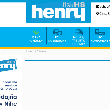
eshop@
Často k
MOBILY,
JARNÉ
PC,
PC
TABLETY,
POMÔCKY
NOTEBOOKY
KOMPONENTY
HODINKY
Hlavná Strana