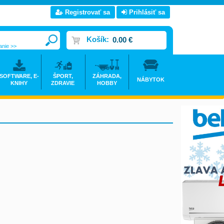
Registrovať sa
Prihlásiť sa
Košík:
0.00 €
anie >>
SOFTWARE, E-
ŠPORT,
ZÁHRADA,
NÁBYTOK
KNIHY
ZDRAVIE
HOBBY