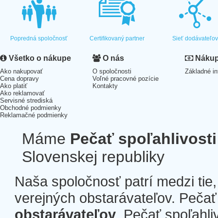
Popredná spoločnosť
Certifikovaný partner
Sieť dodávateľo
Všetko o nákupe
O nás
Nákup 
Ako nakupovať
O spoločnosti
Základné in
Cena dopravy
Voľné pracovné pozície
Ako platiť
Kontakty
Ako reklamovať
Servisné strediská
Obchodné podmienky
Reklamačné podmienky
Máme
Pečať spoľahlivosti
Slovenskej republiky
Naša spoločnosť patrí medzi tie
verejných obstarávateľov. Pečať 
obstarávateľov
. Pečať spoľahli