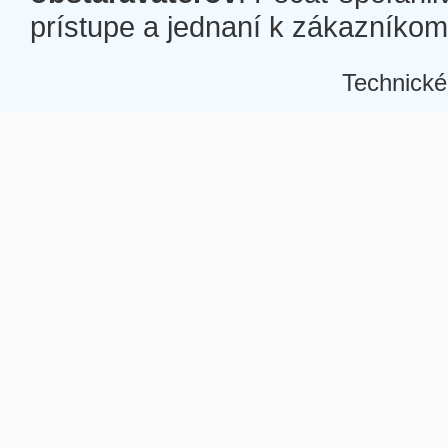
prístupe a jednaní k zákazníkom a
Technické
Â
Â
Â