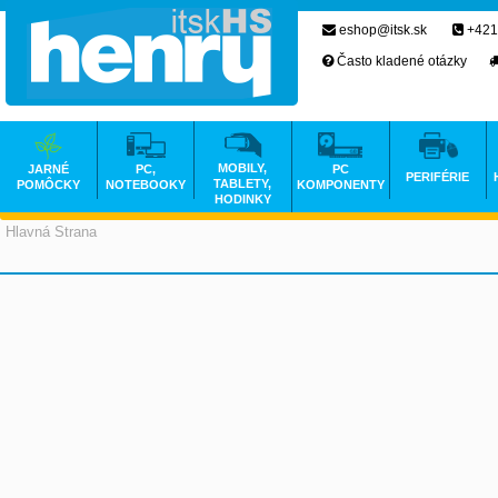
eshop@itsk.sk
+421
Často kladené otázky
MOBILY,
JARNÉ
PC,
PC
PERIFÉRIE
TABLETY,
POMÔCKY
NOTEBOOKY
KOMPONENTY
HODINKY
Hlavná Strana