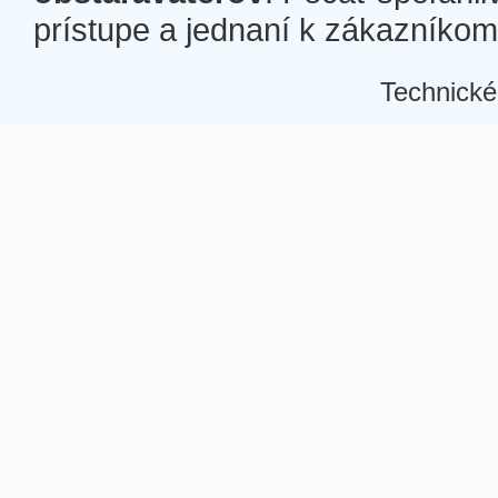
prístupe a jednaní k zákazníkom a
Technické
Â
Â
Â