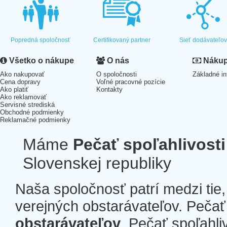
Popredná spoločnosť
Certifikovaný partner
Sieť dodávateľo
Všetko o nákupe
O nás
Nákup 
Ako nakupovať
O spoločnosti
Základné in
Cena dopravy
Voľné pracovné pozície
Ako platiť
Kontakty
Ako reklamovať
Servisné strediská
Obchodné podmienky
Reklamačné podmienky
Máme
Pečať spoľahlivosti
Slovenskej republiky
Naša spoločnosť patrí medzi tie
verejných obstarávateľov. Pečať 
obstarávateľov
. Pečať spoľahli