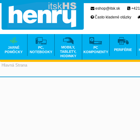
eshop@itsk.sk
+421
Často kladené otázky
MOBILY,
JARNÉ
PC,
PC
PERIFÉRIE
TABLETY,
POMÔCKY
NOTEBOOKY
KOMPONENTY
HODINKY
Hlavná Strana