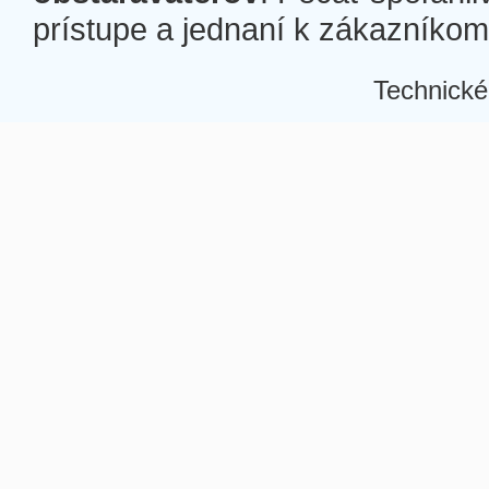
prístupe a jednaní k zákazníkom a
Technické
Â
Â
Â