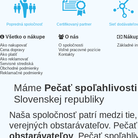
Popredná spoločnosť
Certifikovaný partner
Sieť dodávateľo
Všetko o nákupe
O nás
Nákup 
Ako nakupovať
O spoločnosti
Základné in
Cena dopravy
Voľné pracovné pozície
Ako platiť
Kontakty
Ako reklamovať
Servisné strediská
Obchodné podmienky
Reklamačné podmienky
Máme
Pečať spoľahlivosti
Slovenskej republiky
Naša spoločnosť patrí medzi tie
verejných obstarávateľov. Pečať 
obstarávateľov
. Pečať spoľahli