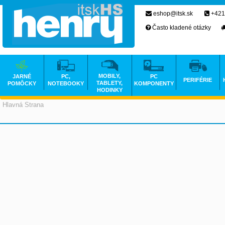
eshop@itsk.sk
+421
Často kladené otázky
MOBILY,
JARNÉ
PC,
PC
PERIFÉRIE
TABLETY,
POMÔCKY
NOTEBOOKY
KOMPONENTY
HODINKY
Hlavná Strana