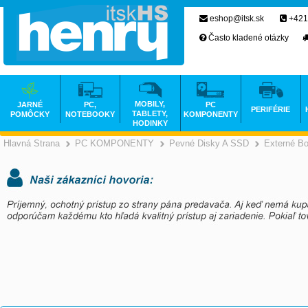
eshop@itsk.sk
+421
Často kladené otázky
MOBILY,
JARNÉ
PC,
PC
PERIFÉRIE
TABLETY,
POMÔCKY
NOTEBOOKY
KOMPONENTY
HODINKY
Hlavná Strana
PC KOMPONENTY
Pevné Disky A SSD
Externé B
>
>