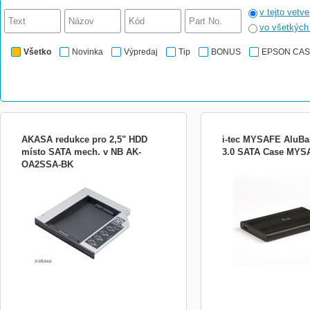
v tejto vetve
vo všetkýc
Všetko
Novinka
Výpredaj
Tip
BONUS
EPSON CA
AKASA redukce pro 2,5" HDD
i-tec MYSAFE AluBa
místo SATA mech. v NB AK-
3.0 SATA Case MYS
OA2SSA-BK
Akasa N.Stor je zariadenie, ktoré
i-tec USB 3.0 MySafe AluB
konvertuje 2.5&quot; SATA HDD na SATA
rámeček pro všechny 2.5
ODD do notebooku. Je kompatibilné s
I/II/III HDD nebo SSD s v
9.5mm a 12.5mm vysokými HDD.
Připojení přes USB 3.0 nab
Špecifikácie: - určenie: 2.5” SATA HDD
snadný přenos dat (až 5 
&amp; SSD - interné rozhranie: Serial ATA -
Samozřejmostí je zpětná k
materiál: hliník a plast - rozmery: 130 x...
USB 2.0. Pevná hliníková 