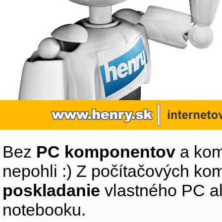
Bez
PC komponentov
a kom
nepohli :) Z počítačových k
poskladanie
vlastného PC a
notebooku.