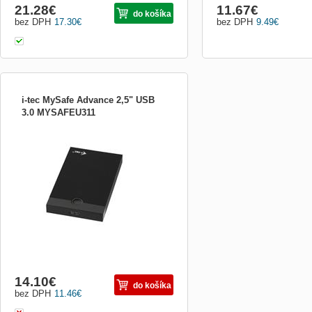
21.28
€
11.67
€
do košíka
bez DPH
17.30
€
bez DPH
9.49
€
i-tec MySafe Advance 2,5" USB
3.0 MYSAFEU311
i-tec MySafe Advance 2,5&quot; USB 3.0
je elegantní externí rámeček pro všechny
2,5&quot; SATA I, II, III pevné disky a SSD
s výškou až 9,5 mm. Výborný odvod tepla
díky hliníkové konstrukci. Připojení přes
USB 3.0 nabízí rychlý a snadný přenos
dat (až 5 Gbps). S...
14.10
€
do košíka
bez DPH
11.46
€