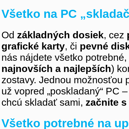
Všetko na PC „sklada
Od
základných dosiek
, cez
grafické karty
, či
pevné dis
nás nájdete všetko potrebné, 
najnovších a najlepších
) k
zostavy. Jednou možnosťou pr
už vopred „poskladaný“ PC – z
chcú skladať sami,
začnite 
Všetko potrebné na up