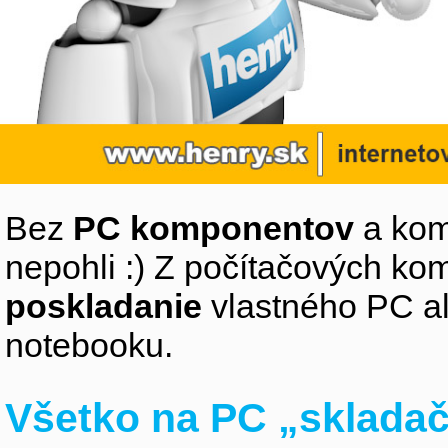
Bez
PC komponentov
a kom
nepohli :) Z počítačových k
poskladanie
vlastného PC a
notebooku.
Všetko na PC „sklada