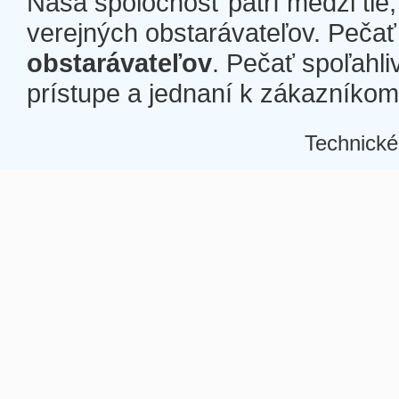
Naša spoločnosť patrí medzi tie
verejných obstarávateľov. Pečať 
obstarávateľov
. Pečať spoľahli
prístupe a jednaní k zákazníkom a
Technické
Â
Â
Â