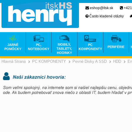
eshop@itsk.sk
+421
Často kladené otázky
MOBILY,
JARNÉ
PC,
PC
PERIFÉRIE
TABLETY,
POMÔCKY
NOTEBOOKY
KOMPONENTY
HODINKY
Hlavná Strana
PC KOMPONENTY
Pevné Disky A SSD
HDD
En
>
>