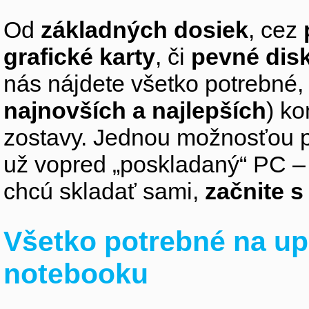
Od
základných dosiek
, cez
grafické karty
, či
pevné dis
nás nájdete všetko potrebné, 
najnovších a najlepších
) k
zostavy. Jednou možnosťou pr
už vopred „poskladaný“ PC – z
chcú skladať sami,
začnite 
Všetko potrebné na up
notebooku