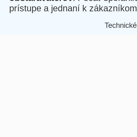
prístupe a jednaní k zákazníkom a
Technické
Â
Â
Â