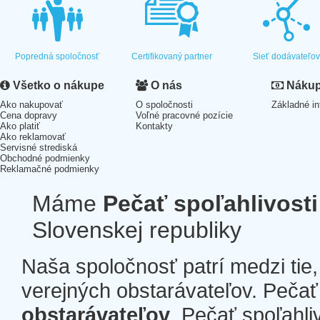
Popredná spoločnosť
Certifikovaný partner
Sieť dodávateľo
Všetko o nákupe
O nás
Nákup 
Ako nakupovať
O spoločnosti
Základné in
Cena dopravy
Voľné pracovné pozície
Ako platiť
Kontakty
Ako reklamovať
Servisné strediská
Obchodné podmienky
Reklamačné podmienky
Máme
Pečať spoľahlivosti
Slovenskej republiky
Naša spoločnosť patrí medzi tie
verejných obstarávateľov. Pečať 
obstarávateľov
. Pečať spoľahli