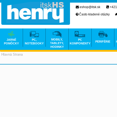
eshop@itsk.sk
+421
Často kladené otázky
MOBILY,
JARNÉ
PC,
PC
PERIFÉRIE
TABLETY,
POMÔCKY
NOTEBOOKY
KOMPONENTY
HODINKY
Hlavná Strana