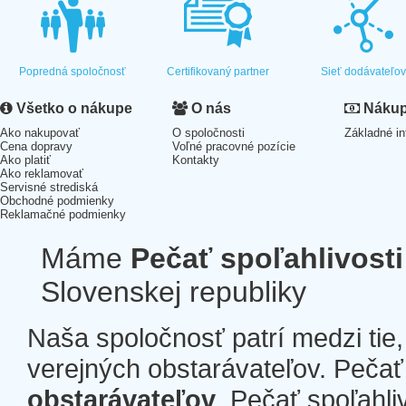
Popredná spoločnosť
Certifikovaný partner
Sieť dodávateľo
Všetko o nákupe
O nás
Nákup 
Ako nakupovať
O spoločnosti
Základné in
Cena dopravy
Voľné pracovné pozície
Ako platiť
Kontakty
Ako reklamovať
Servisné strediská
Obchodné podmienky
Reklamačné podmienky
Máme
Pečať spoľahlivosti
Slovenskej republiky
Naša spoločnosť patrí medzi tie
verejných obstarávateľov. Pečať 
obstarávateľov
. Pečať spoľahli