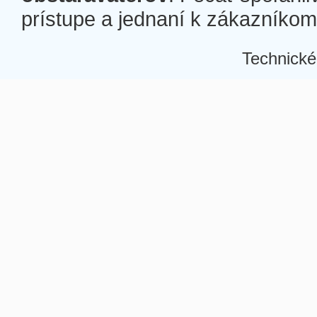
prístupe a jednaní k zákazníkom a
Technické
Â
Â
Â