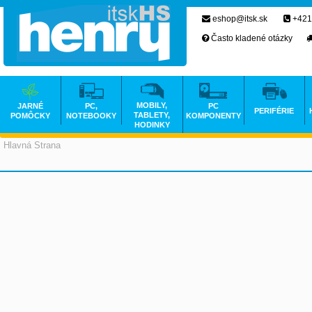
eshop@itsk.sk
+421
Často kladené otázky
MOBILY,
JARNÉ
PC,
PC
PERIFÉRIE
TABLETY,
POMÔCKY
NOTEBOOKY
KOMPONENTY
HODINKY
Hlavná Strana