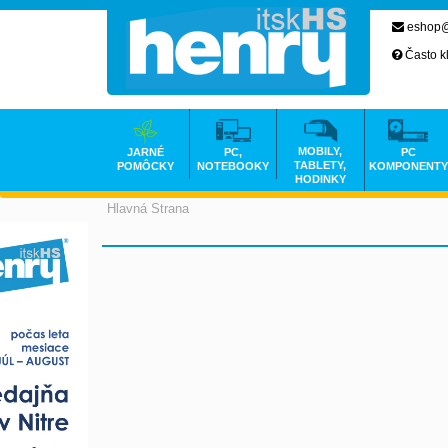
eshop@
Často k
MOBILY,
JARNÉ
PC,
PC
TABLETY,
POMÔCKY
NOTEBOOKY
KOMPONENTY
HODINKY
Hlavná Strana