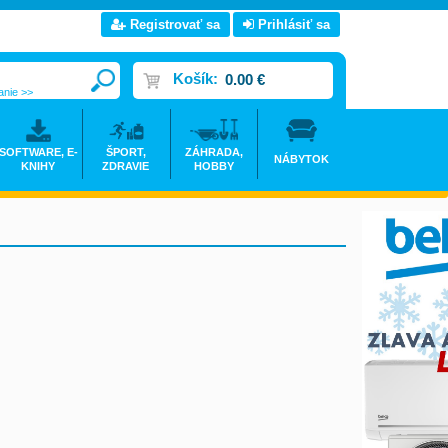
Registrovať sa
Prihlásiť sa
Košík:
0.00 €
anie >>
SOFTWARE, E-
ŠPORT,
ZÁHRADA,
NÁBYTOK
KNIHY
ZDRAVIE
HOBBY