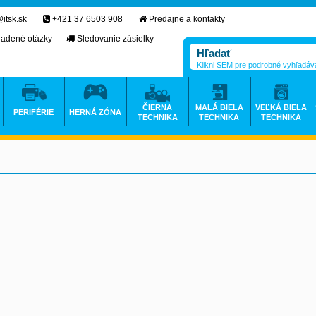
itsk.sk
+421 37 6503 908
Predajne a kontakty
ladené otázky
Sledovanie zásielky
Klikni SEM pre podrobné vyhľadáv
ČIERNA
MALÁ BIELA
VEĽKÁ BIELA
PERIFÉRIE
HERNÁ ZÓNA
TECHNIKA
TECHNIKA
TECHNIKA