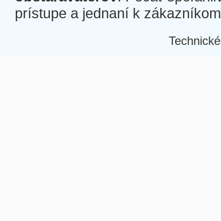
prístupe a jednaní k zákazníkom a
Technické
Â
Â
Â