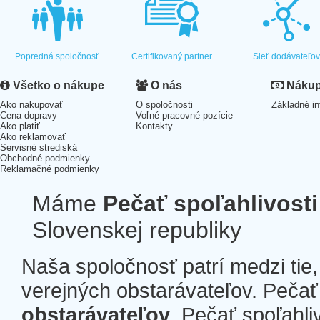
Popredná spoločnosť
Certifikovaný partner
Sieť dodávateľo
Všetko o nákupe
O nás
Nákup 
Ako nakupovať
O spoločnosti
Základné in
Cena dopravy
Voľné pracovné pozície
Ako platiť
Kontakty
Ako reklamovať
Servisné strediská
Obchodné podmienky
Reklamačné podmienky
Máme
Pečať spoľahlivosti
Slovenskej republiky
Naša spoločnosť patrí medzi tie
verejných obstarávateľov. Pečať 
obstarávateľov
. Pečať spoľahli