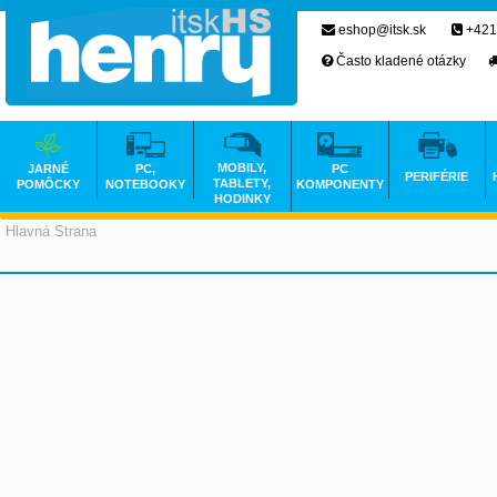
eshop@itsk.sk
+421
Často kladené otázky
MOBILY,
JARNÉ
PC,
PC
PERIFÉRIE
TABLETY,
POMÔCKY
NOTEBOOKY
KOMPONENTY
HODINKY
Hlavná Strana