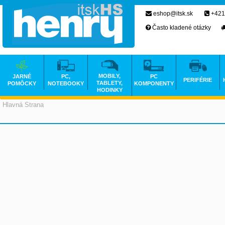
eshop@itsk.sk
+421
Často kladené otázky
MOBILY,
JARNÉ
PC,
PC
PERIFÉRIE
TABLETY,
POMÔCKY
NOTEBOOKY
KOMPONENTY
HODINKY
Hlavná Strana