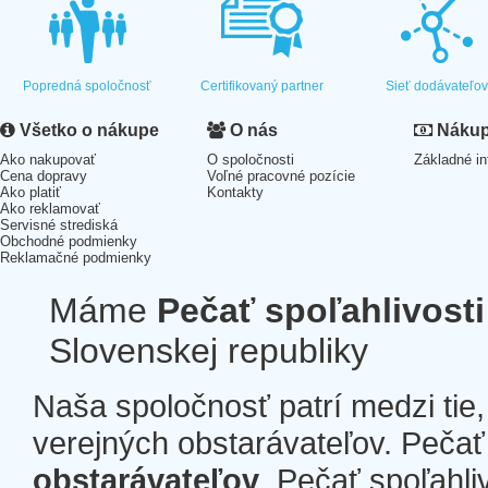
Popredná spoločnosť
Certifikovaný partner
Sieť dodávateľo
Všetko o nákupe
O nás
Nákup 
Ako nakupovať
O spoločnosti
Základné in
Cena dopravy
Voľné pracovné pozície
Ako platiť
Kontakty
Ako reklamovať
Servisné strediská
Obchodné podmienky
Reklamačné podmienky
Máme
Pečať spoľahlivosti
Slovenskej republiky
Naša spoločnosť patrí medzi tie
verejných obstarávateľov. Pečať 
obstarávateľov
. Pečať spoľahli