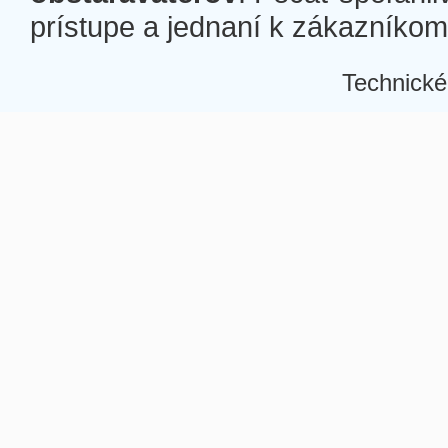
prístupe a jednaní k zákazníkom a
Technické
Â
Â
Â