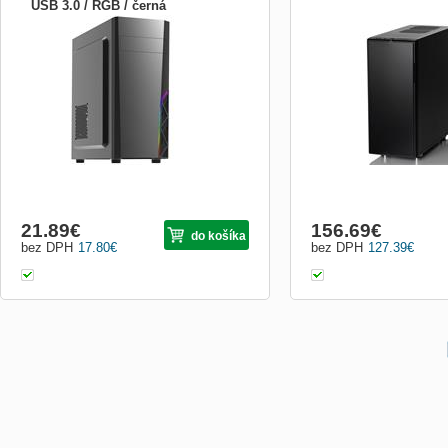
USB 3.0 / RGB / černá
ZALMAN T8; Počítačová skříň v
Specifikace: *ATX, Micro A
provedení Middle tower nabízí dvě
ATX a XL-ATX *4-5,25&quot
3,5&quot; a čtyři 2,5&quot; pozice pro
3.5&quot; HDD zásobníky
pevné a SSD disky. Z externích pozic je k
kompatibilní s SSD disky 
dispozici jedna 5,25&quot; pozice. Na
rozšiřujících slotů *3 - 
horním panelu jsou umístěny dva...
- dva v horní a jeden na b
pozic (3 ventilátory v ceně) 
21.89
€
156.69
€
do košíka
bez DPH
17.80
€
bez DPH
127.39
€