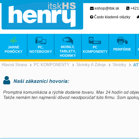
eshop@itsk.sk
+421
Často kladené otázky
MOBILY,
JARNÉ
PC,
PC
PERIFÉRIE
TABLETY,
POMÔCKY
NOTEBOOKY
KOMPONENTY
HODINKY
Hlavná Strana
PC KOMPONENTY
Skrinky A Zdroje
Skrinky
AT
>
>