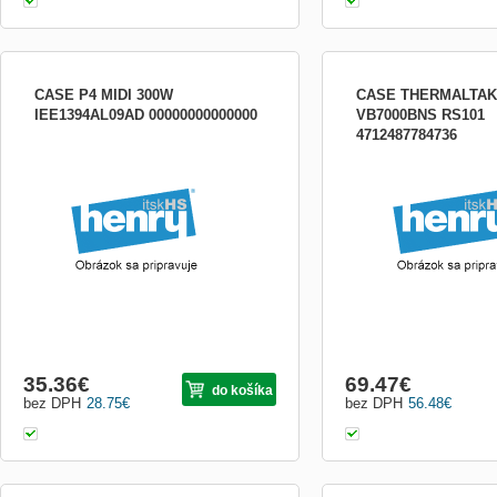
CASE P4 MIDI 300W
CASE THERMALTA
IEE1394AL09AD 00000000000000
VB7000BNS RS101
4712487784736
35.36
€
69.47
€
do košíka
bez DPH
28.75
€
bez DPH
56.48
€