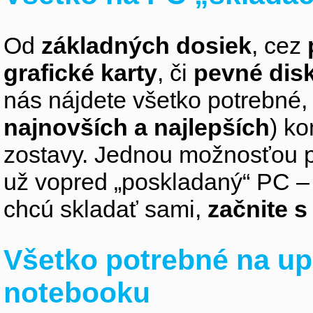
Od
základných dosiek
, cez
grafické karty
, či
pevné dis
nás nájdete všetko potrebné, 
najnovších a najlepších
) k
zostavy. Jednou možnosťou pr
už vopred „poskladaný“ PC – z
chcú skladať sami,
začnite 
Všetko potrebné na up
notebooku