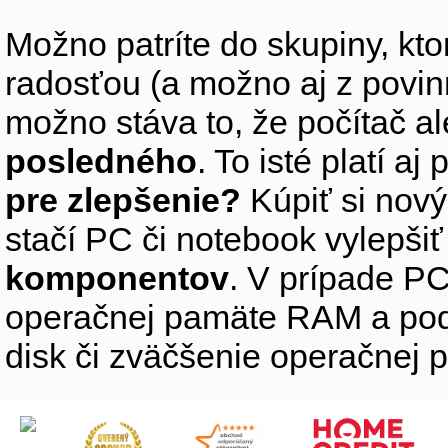
Možno patríte do skupiny, kto
radosťou (a možno aj z povin
možno stáva to, že počítač 
posledného
. To isté platí aj
pre zlepšenie?
Kúpiť si nový
stačí PC či notebook vylepši
komponentov
. V prípade PC
operačnej pamäte RAM a pod
disk či zväčšenie operačnej 