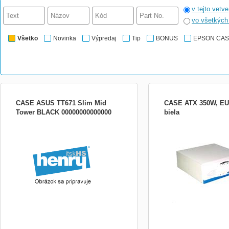
v tejto vetve
vo všetkýc
Všetko
Novinka
Výpredaj
Tip
BONUS
EPSON CA
CASE ASUS TT671 Slim Mid
CASE ATX 350W, EU
Tower BLACK 00000000000000
biela