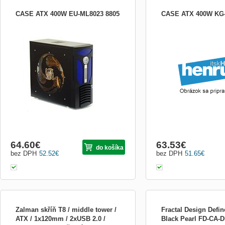
CASE ATX 400W EU-ML8023 8805
CASE ATX 400W KG-
Elektronická licence určená pro platformu
Steam Hra Marvel&#39;s Spider-Man
Remastered pro PC, vyvinutá společností
Insomniac Gamesve spolupráci s
Marvelem a optimalizovaná pro PC
studiem Nixxes Software, představuje
zkušeného Petera Parkera, který bojuje ...
64.60
€
63.53
€
do košíka
bez DPH
52.52
€
bez DPH
51.65
€
Zalman skříň T8 / middle tower /
Fractal Design Defi
ATX / 1x120mm / 2xUSB 2.0 /
Black Pearl FD-CA-