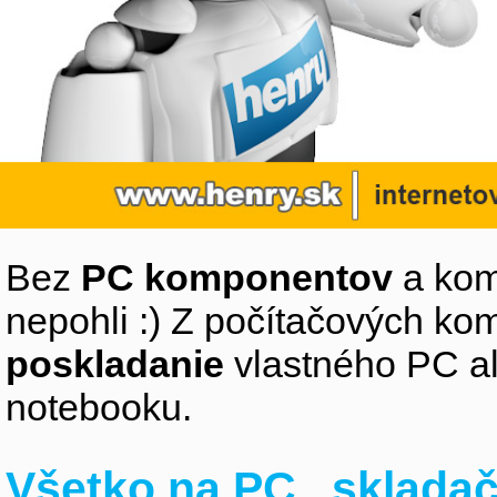
Bez
PC komponentov
a kom
nepohli :) Z počítačových k
poskladanie
vlastného PC a
notebooku.
Všetko na PC „sklada