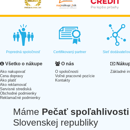
Popredná spoločnosť
Certifikovaný partner
Sieť dodávateľo
Všetko o nákupe
O nás
Nákup 
Ako nakupovať
O spoločnosti
Základné in
Cena dopravy
Voľné pracovné pozície
Ako platiť
Kontakty
Ako reklamovať
Servisné strediská
Obchodné podmienky
Reklamačné podmienky
Máme
Pečať spoľahlivosti
Slovenskej republiky