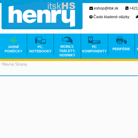
eshop@itsk.sk
+421
Často kladené otázky
MOBILY,
JARNÉ
PC,
PC
PERIFÉRIE
TABLETY,
POMÔCKY
NOTEBOOKY
KOMPONENTY
HODINKY
Hlavná Strana