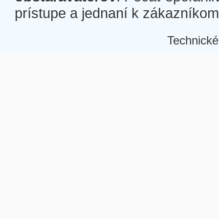
prístupe a jednaní k zákazníkom a
Technické
Â
Â
Â