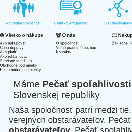
Popredná spoločnosť
Certifikovaný partner
Sieť dodávateľo
Všetko o nákupe
O nás
Nákup 
Ako nakupovať
O spoločnosti
Základné in
Cena dopravy
Voľné pracovné pozície
Ako platiť
Kontakty
Ako reklamovať
Servisné strediská
Obchodné podmienky
Reklamačné podmienky
Máme
Pečať spoľahlivosti
Slovenskej republiky
Naša spoločnosť patrí medzi tie
verejných obstarávateľov. Pečať 
obstarávateľov
. Pečať spoľahli