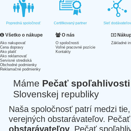
Popredná spoločnosť
Certifikovaný partner
Sieť dodávateľo
Všetko o nákupe
O nás
Nákup 
Ako nakupovať
O spoločnosti
Základné in
Cena dopravy
Voľné pracovné pozície
Ako platiť
Kontakty
Ako reklamovať
Servisné strediská
Obchodné podmienky
Reklamačné podmienky
Máme
Pečať spoľahlivosti
Slovenskej republiky
Naša spoločnosť patrí medzi tie
verejných obstarávateľov. Pečať 
obstarávateľov
. Pečať spoľahli