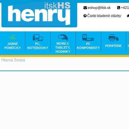
eshop@itsk.sk
+421
Často kladené otázky
MOBILY,
JARNÉ
PC,
PC
PERIFÉRIE
TABLETY,
POMÔCKY
NOTEBOOKY
KOMPONENTY
HODINKY
Hlavná Strana