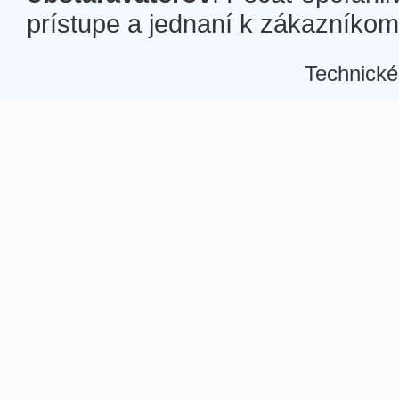
prístupe a jednaní k zákazníkom a
Technické
Â
Â
Â