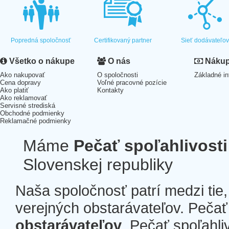
Popredná spoločnosť
Certifikovaný partner
Sieť dodávateľo
Všetko o nákupe
O nás
Nákup 
Ako nakupovať
O spoločnosti
Základné in
Cena dopravy
Voľné pracovné pozície
Ako platiť
Kontakty
Ako reklamovať
Servisné strediská
Obchodné podmienky
Reklamačné podmienky
Máme
Pečať spoľahlivosti
Slovenskej republiky
Naša spoločnosť patrí medzi tie
verejných obstarávateľov. Pečať 
obstarávateľov
. Pečať spoľahli