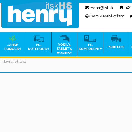
eshop@itsk.sk
+421
Často kladené otázky
MOBILY,
JARNÉ
PC,
PC
PERIFÉRIE
TABLETY,
POMÔCKY
NOTEBOOKY
KOMPONENTY
HODINKY
Hlavná Strana