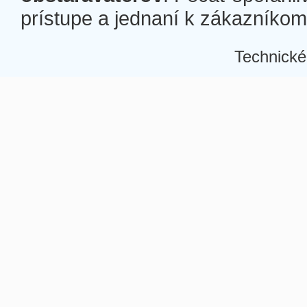
prístupe a jednaní k zákazníkom a
Technické
Â
Â
Â