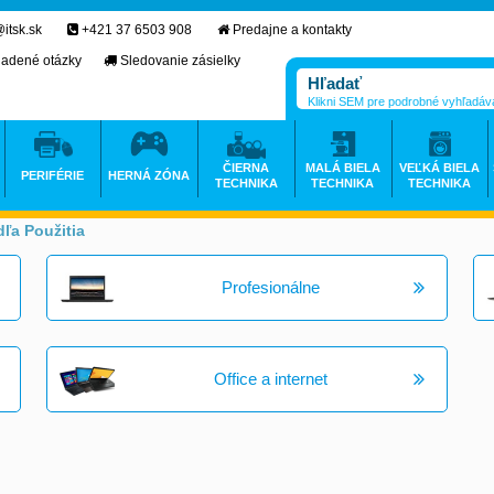
itsk.sk
+421 37 6503 908
Predajne a kontakty
ladené otázky
Sledovanie zásielky
Klikni SEM pre podrobné vyhľadáv
ČIERNA
MALÁ BIELA
VEĽKÁ BIELA
PERIFÉRIE
HERNÁ ZÓNA
TECHNIKA
TECHNIKA
TECHNIKA
ľa Použitia
>
>
Profesionálne
Office a internet