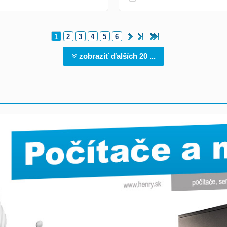
1
2
3
4
5
6
zobraziť ďalších 20 ...