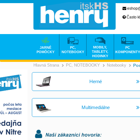
eshop@
Často k
MOBILY,
JARNÉ
PC,
PC
TABLETY,
POMÔCKY
NOTEBOOKY
KOMPONENTY
HODINKY
Hlavná Strana
PC, NOTEBOOKY
Notebooky
Pod
>
Herné
Multimediálne