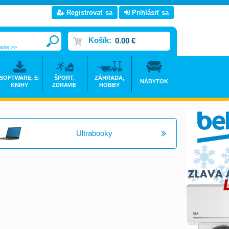
Registrovať sa
Prihlásiť sa
Košík:
0.00 €
anie >>
SOFTWARE, E-
ŠPORT,
ZÁHRADA,
NÁBYTOK
KNIHY
ZDRAVIE
HOBBY
Ultrabooky