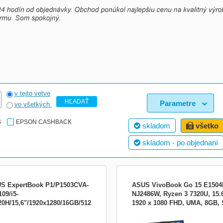
v tejto vetve
HĽADAŤ
Parametre
vo všetkých
S
EPSON CASHBACK
skladom
všetko
skladom - po objednaní
S ExpertBook P1/P1503CVA-
ASUS VivoBook Go 15 E1504
09/i5-
NJ2486W, Ryzen 3 7320U, 15.
20H/15,6"/1920x1280/16GB/512GB
1920 x 1080 FHD, UMA, 8GB,
 ExpertBook P1 (P1503CVA-S71109)
Part No 90NB0ZR2-M043S0 Sales Mo
/UHD Xe/bez OS/Gray/2R
512GB, W11H, myš
mádní standard MIL-STD 810H *
Name E1504FA-NJ2486W EAN Code
esa Copilot * AI ExpertMeet Operační
4711636140287 UPC Code 19929114