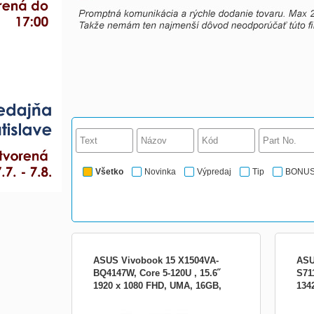
Všetko
Novinka
Výpredaj
Tip
BONU
ASUS Vivobook 15 X1504VA-
ASU
BQ4147W, Core 5-120U , 15.6˝
S711
1920 x 1080 FHD, UMA, 16GB,
134
Part No 90NB13Y1-M01SX0 Sales Model
ASUS
SSD 512GB, W11H, myš
SSD
Name X1504VA-BQ4147W EAN Code
* ar
4711636352277 UPC Code 199291352278
kláv