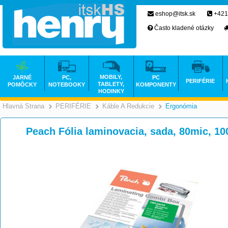
eshop@itsk.sk
+421
Často kladené otázky
MOBILY,
JARNÉ
PC,
PC
PERIFÉRIE
TABLETY,
POMÔCKY
NOTEBOOKY
KOMPONENTY
HODINKY
Hlavná Strana
PERIFÉRIE
Káble A Redukcie
Ergonómia
>
>
>
Peach Fólia laminovacia, sada, 80mic, 1