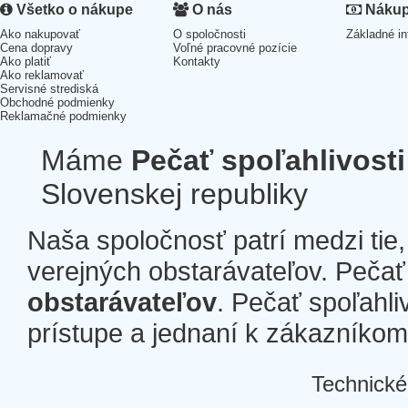
Všetko o nákupe
O nás
Nákup 
Ako nakupovať
O spoločnosti
Základné in
Cena dopravy
Voľné pracovné pozície
Ako platiť
Kontakty
Ako reklamovať
Servisné strediská
Obchodné podmienky
Reklamačné podmienky
Máme
Pečať spoľahlivosti
Slovenskej republiky
Naša spoločnosť patrí medzi tie
verejných obstarávateľov. Pečať 
obstarávateľov
. Pečať spoľahli
prístupe a jednaní k zákazníkom a
Technické
Â