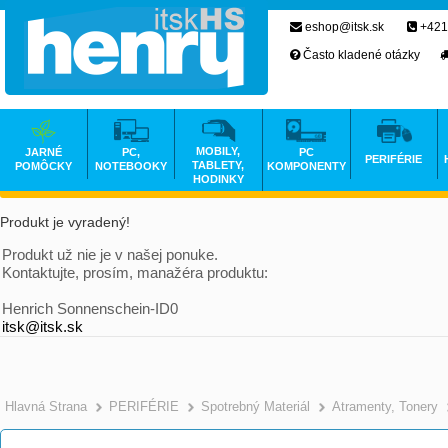
eshop@itsk.sk
+421
Často kladené otázky
MOBILY,
JARNÉ
PC,
PC
PERIFÉRIE
TABLETY,
POMÔCKY
NOTEBOOKY
KOMPONENTY
HODINKY
Produkt je vyradený!
Produkt už nie je v našej ponuke.
Kontaktujte, prosím, manažéra produktu:
Henrich Sonnenschein-ID0
itsk@itsk.sk
Hlavná Strana
PERIFÉRIE
Spotrebný Materiál
Atramenty, Tonery