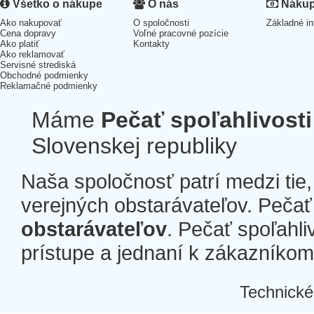
Všetko o nákupe
O nás
Nákup 
Ako nakupovať
O spoločnosti
Základné in
Cena dopravy
Voľné pracovné pozície
Ako platiť
Kontakty
Ako reklamovať
Servisné strediská
Obchodné podmienky
Reklamačné podmienky
Máme
Pečať spoľahlivosti
Slovenskej republiky
Naša spoločnosť patrí medzi tie
verejných obstarávateľov. Pečať 
obstarávateľov
. Pečať spoľahli
prístupe a jednaní k zákazníkom a
Technické
Â
Â