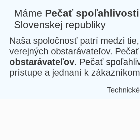
Máme
Pečať spoľahlivosti
Slovenskej republiky
Naša spoločnosť patrí medzi tie
verejných obstarávateľov. Pečať 
obstarávateľov
. Pečať spoľahli
prístupe a jednaní k zákazníkom a
Technické
Â
Â
Â