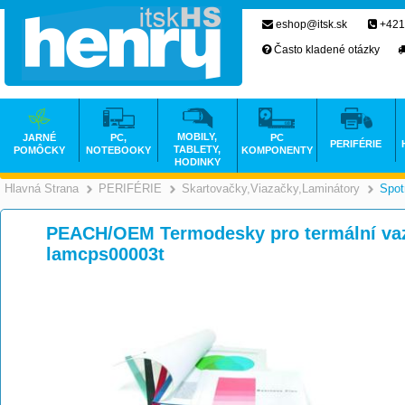
eshop@itsk.sk
+421
Často kladené otázky
MOBILY,
JARNÉ
PC,
PC
PERIFÉRIE
TABLETY,
POMÔCKY
NOTEBOOKY
KOMPONENTY
HODINKY
Hlavná Strana
PERIFÉRIE
Skartovačky,Viazačky,Laminátory
Spot
>
>
PEACH/OEM Termodesky pro termální vaz
lamcps00003t