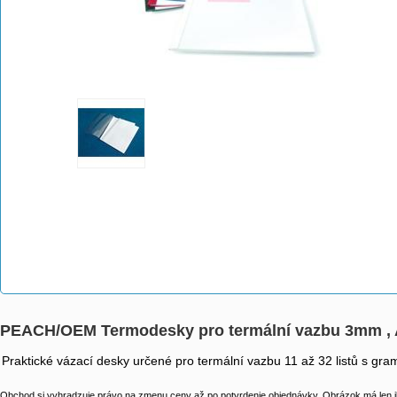
PEACH/OEM Termodesky pro termální vazbu 3mm , 
Praktické vázací desky určené pro termální vazbu 11 až 32 listů s g
Obchod si vyhradzuje právo na zmenu ceny až po potvrdenie objednávky. Obrázok má len il