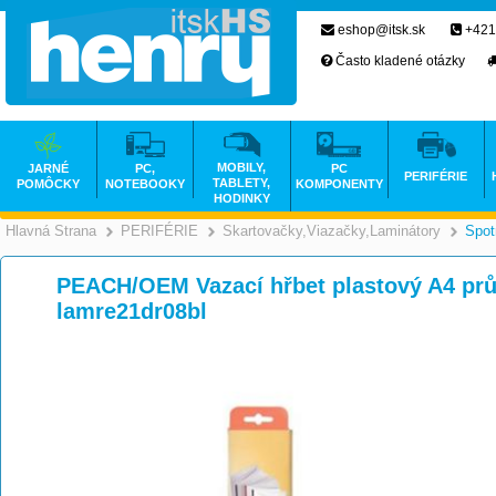
eshop@itsk.sk
+421
Často kladené otázky
MOBILY,
JARNÉ
PC,
PC
PERIFÉRIE
TABLETY,
POMÔCKY
NOTEBOOKY
KOMPONENTY
HODINKY
Hlavná Strana
PERIFÉRIE
Skartovačky,Viazačky,Laminátory
Spot
>
>
PEACH/OEM Vazací hřbet plastový A4 pr
lamre21dr08bl