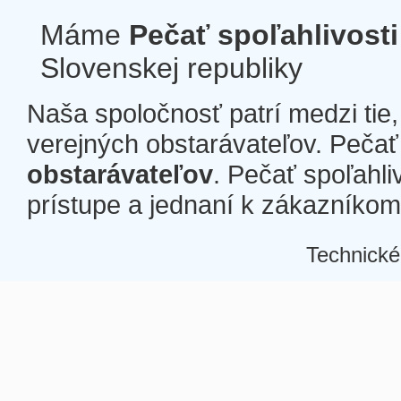
Máme
Pečať spoľahlivosti
Slovenskej republiky
Naša spoločnosť patrí medzi tie
verejných obstarávateľov. Pečať 
obstarávateľov
. Pečať spoľahli
prístupe a jednaní k zákazníkom a
Technické
Â
Â
Â