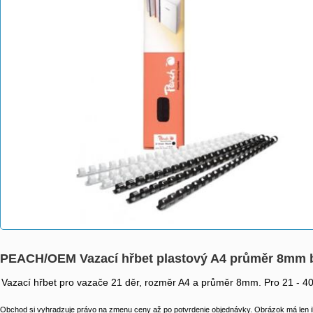
PEACH/OEM Vazací hřbet plastový A4 průměr 8mm b
Vazací hřbet pro vazače 21 děr, rozměr A4 a průměr 8mm. Pro 21 - 40 
Obchod si vyhradzuje právo na zmenu ceny až po potvrdenie objednávky. Obrázok má len il